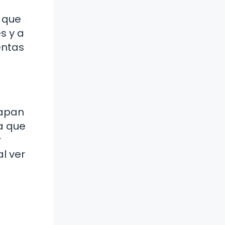
o que
s y a
entas
capan
a que
r
l ver