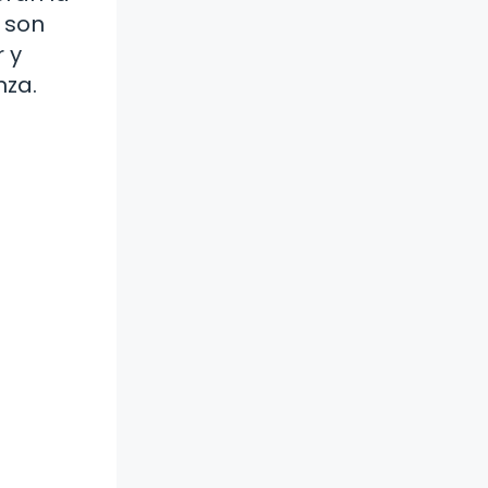
s son
 y
nza.