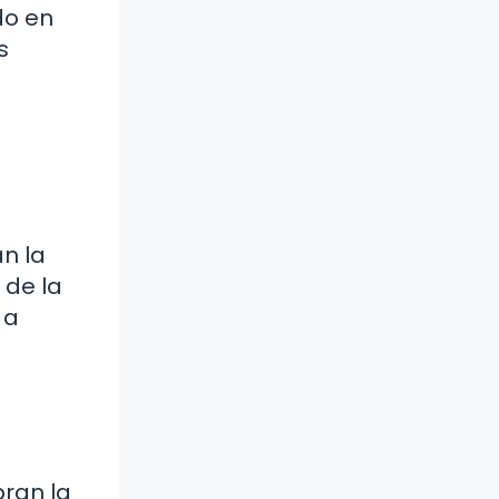
do en
s
an la
 de la
 a
bran la