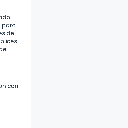
rado
o para
és de
plices
sde
ón con