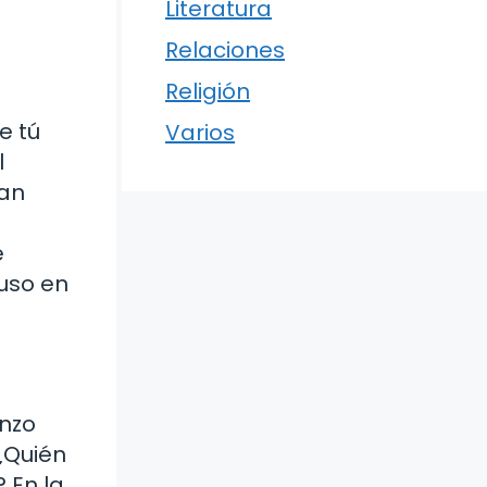
Literatura
Relaciones
Religión
e tú
Varios
l
van
e
luso en
enzo
¿Quién
 En la