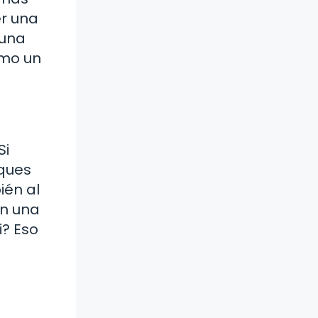
er una
 una
ómo un
Si
iques
ién al
en una
i? Eso