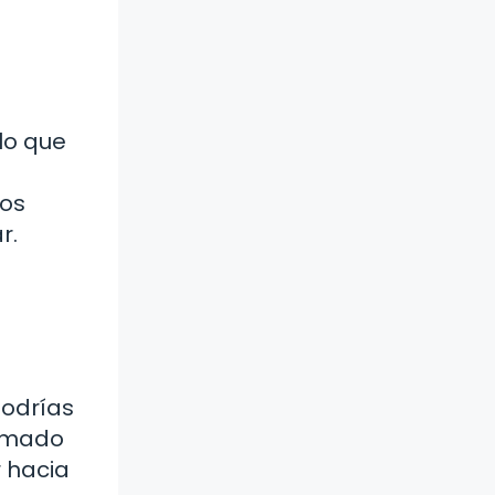
lo que
dos
r.
podrías
rumado
 hacia