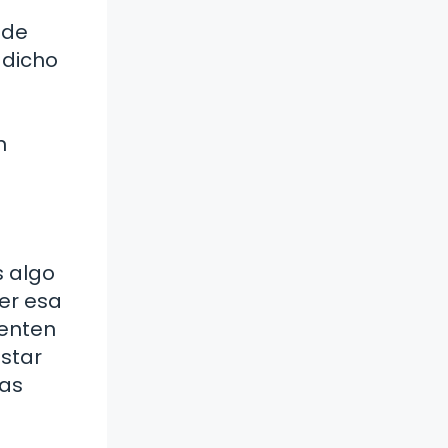
 de
 dicho
n
s algo
er esa
ienten
star
ras