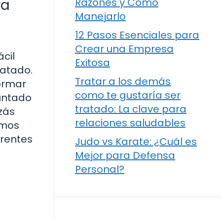
ra
Razones y Cómo
Manejarlo
12 Pasos Esenciales para
Crear una Empresa
cil
Exitosa
ratado.
Tratar a los demás
ormar
como te gustaría ser
guntado
tratado: La clave para
zás
relaciones saludables
emos
erentes
Judo vs Karate: ¿Cuál es
Mejor para Defensa
Personal?