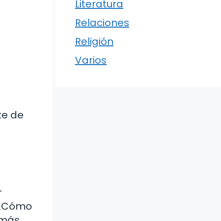
Literatura
Relaciones
Religión
Varios
n
te de
r
«¿Cómo
 más