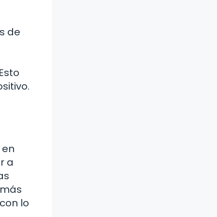
os de
Esto
itivo.
 en
r a
as
o más
con lo