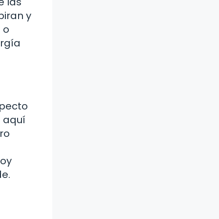
e las
piran y
 o
ergía
specto
o aquí
ro
hoy
e.