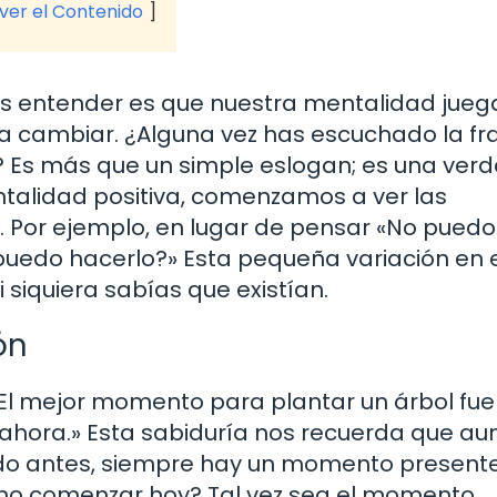
 ver el Contenido
s entender es que nuestra mentalidad jueg
a cambiar. ¿Alguna vez has escuchado la fr
? Es más que un simple eslogan; es una ver
lidad positiva, comenzamos a ver las
s. Por ejemplo, en lugar de pensar «No puedo
uedo hacerlo?» Esta pequeña variación en 
siquiera sabías que existían.
ón
El mejor momento para plantar un árbol fu
ahora.» Esta sabiduría nos recuerda que a
 antes, siempre hay un momento presente
 no comenzar hoy? Tal vez sea el momento