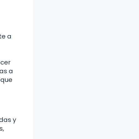
te a
ecer
ías a
 que
udas y
s,