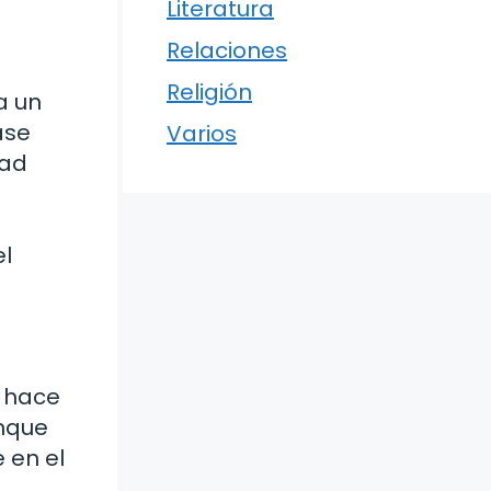
Literatura
Relaciones
Religión
a un
ase
Varios
dad
el
e hace
unque
 en el