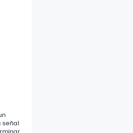
un
 señal
erminar