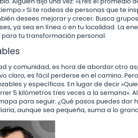
o. Alguien dijo una vez: «Eres el promedio d
empo.» Si te rodeas de personas que te ins
bién desees mejorar y crecer. Busca grupos
, ya sea en línea o en tu localidad. La en
e para tu transformación personal.
ables
d y comunidad, es hora de abordar otro a
tivo claro, es fácil perderse en el camino. Per
zables y específicas. En lugar de decir «Quie
rrer 5 kilómetros tres veces a la semana». Al
 mapa para seguir. ¿Qué pasos puedes dar 
iaria, aunque sea pequeña, suma a lo grand