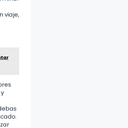
 viaje,
star
ores
 y
 debas
ocado.
ezar