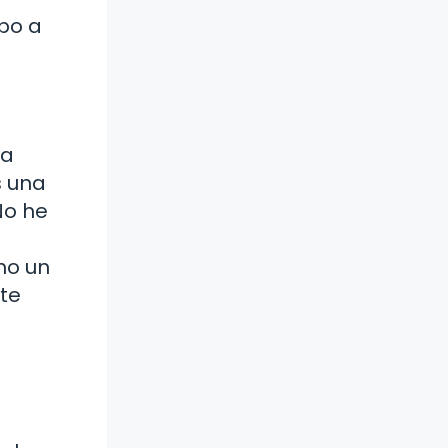
mpo a
ha
s una
No he
mo un
ste