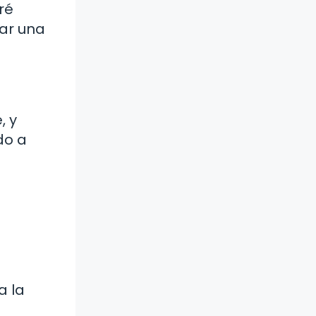
ré
car una
, y
do a
a la