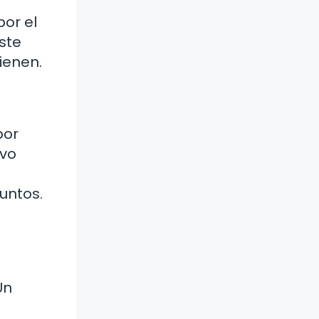
por el
ste
ienen.
por
evo
untos.
Un