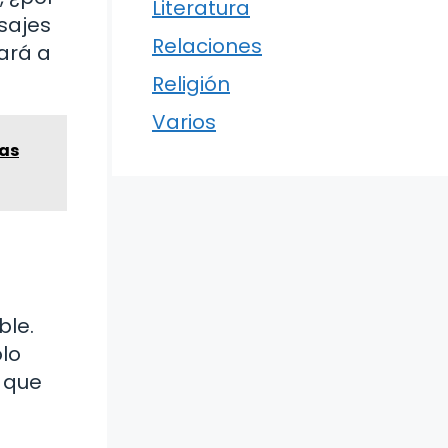
Literatura
sajes
Relaciones
ará a
Religión
Varios
ras
ble.
olo
s que