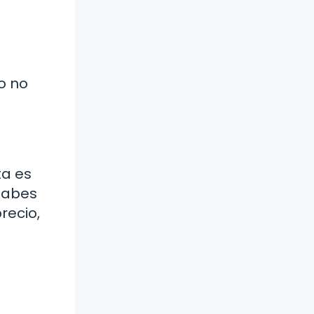
o no
ta es
 Sabes
recio,