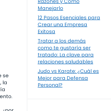
Razones y Cómo
Manejarlo
12 Pasos Esenciales para
Crear una Empresa
Exitosa
Tratar a los demás
como te gustaría ser
tratado: La clave para
relaciones saludables
Judo vs Karate: ¿Cuál es
e se
Mejor para Defensa
 la
Personal?
ía
ento.
, ¿por