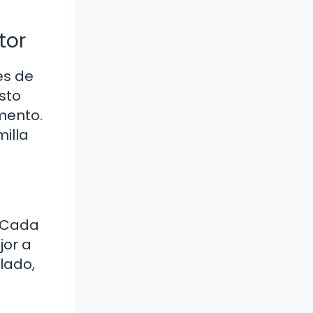
tor
es de
sto
mento.
illa
. Cada
jor a
lado,