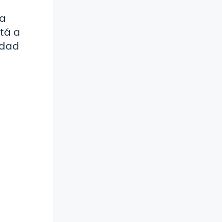
 a
tá a
idad