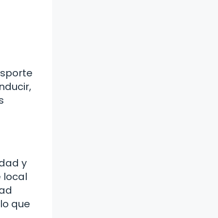
nsporte
nducir,
s
idad y
 local
dad
 lo que