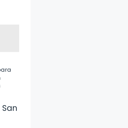
para
n
s
e San