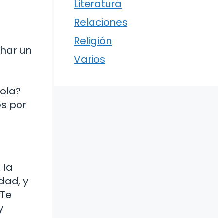
Literatura
Relaciones
Religión
char un
Varios
cola?
es por
 la
dad, y
¿Te
y