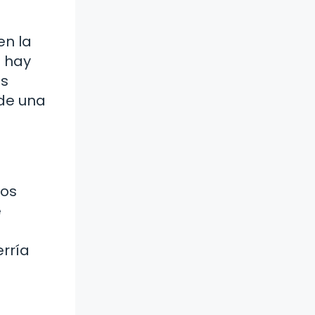
en la
e hay
es
 de una
tos
e
a
erría