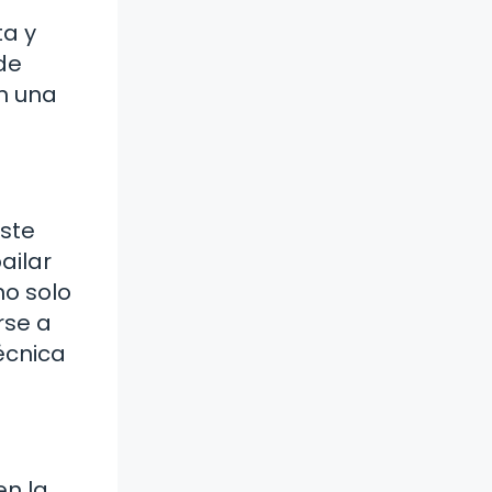
ta y
de
on una
este
ailar
no solo
rse a
écnica
en la