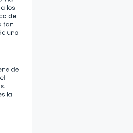
 a los
rca de
a tan
 de una
iene de
el
s.
es la