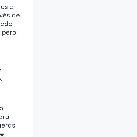
nes a
avés de
uede
, pero
n
.
lo
para
ueras
ue