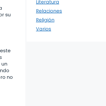
Literatura
a
Relaciones
or su
Religión
Varios
 este
s
: un
ando
ero no