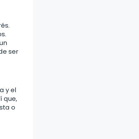
rés.
s.
 un
de ser
a y el
í que,
sta o