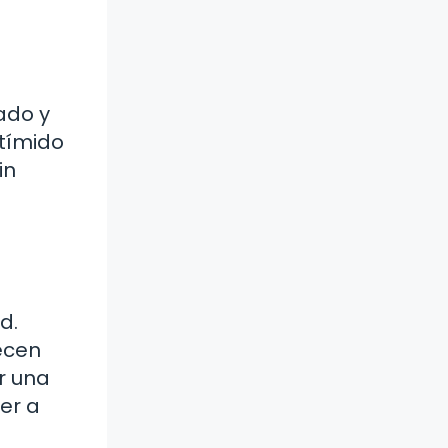
mado y
 tímido
in
d.
ecen
r una
er a