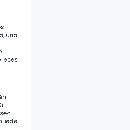
es
a, una
o
mereces
Sin
i
 sea
 puede