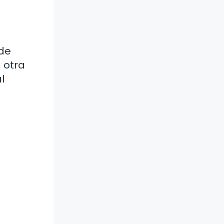
 de
 otra
l