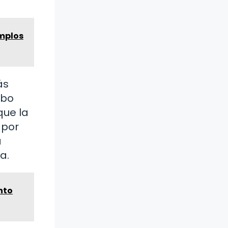
emplos
ás
ubo
que la
 por
a
a.
nto