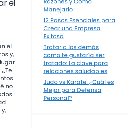
r el
Razones y Cómo
Manejarlo
12 Pasos Esenciales para
Crear una Empresa
Exitosa
en el
Tratar a los demás
os y,
como te gustaría ser
lugar
tratado: La clave para
. ¿Te
relaciones saludables
entos
Judo vs Karate: ¿Cuál es
ué no
Mejor para Defensa
todos
Personal?
dad
y,