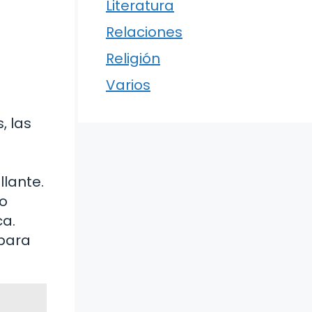
Literatura
Relaciones
Religión
Varios
, las
llante.
do
ca.
 para