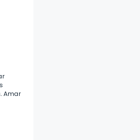
ar
s
s. Amar
e