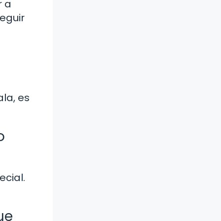
r a
eguir
la, es
o
cial.
ue