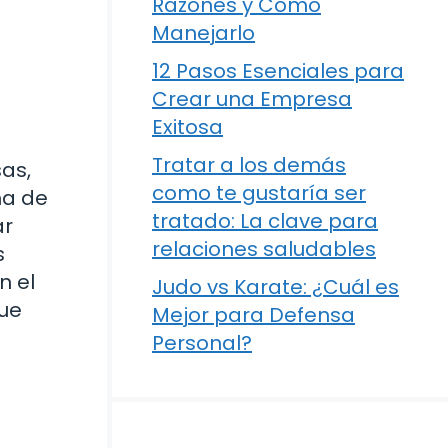
Razones y Cómo
Manejarlo
12 Pasos Esenciales para
Crear una Empresa
Exitosa
Tratar a los demás
sas,
como te gustaría ser
ma de
tratado: La clave para
ar
relaciones saludables
s
n el
Judo vs Karate: ¿Cuál es
que
Mejor para Defensa
Personal?