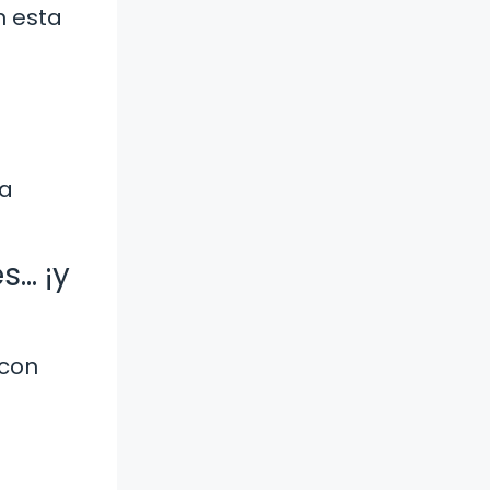
n esta
na
s… ¡y
 con