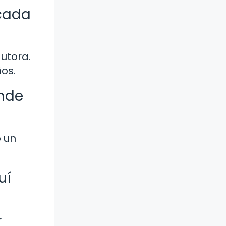
 cada
autora.
os.
ande
o un
uí
r