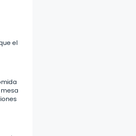
que el
comida
a mesa
ciones