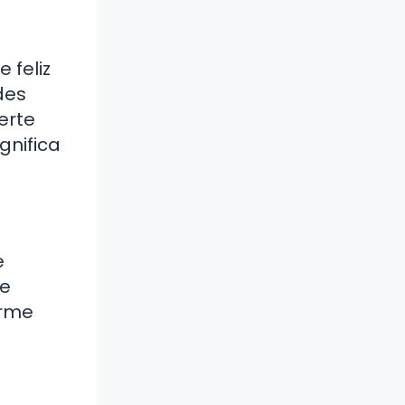
 feliz
des
erte
gnifica
e
de
erme