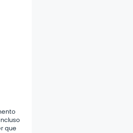
mento
incluso
er que