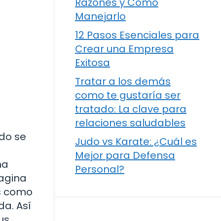
Razones y Cómo
Manejarlo
12 Pasos Esenciales para
Crear una Empresa
Exitosa
Tratar a los demás
como te gustaría ser
tratado: La clave para
relaciones saludables
do se
Judo vs Karate: ¿Cuál es
Mejor para Defensa
na
Personal?
magina
Es como
da. Así
us