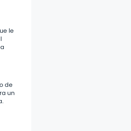
ue le
l
la
to de
ra un
a.