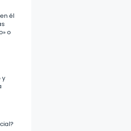
en él
as
o» o
 y
a
cial?