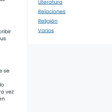
Literatura
Relaciones
Religión
Varios
ribir
tus
e se
lo
ra vez
en