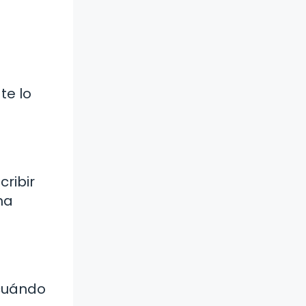
te lo
ribir
na
 cuándo