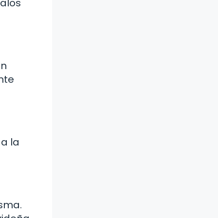
galos
en
nte
a la
isma.