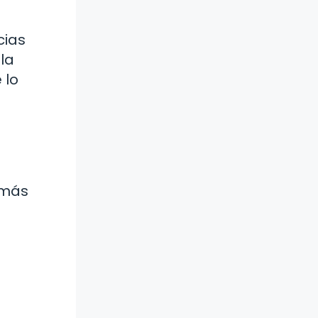
cias
la
 lo
 más