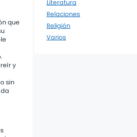
Literatura
Relaciones
ión que
Religión
su
Varios
le
.
reír y
o sin
ada
ás