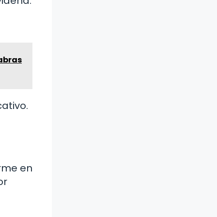
videña.
labras
ativo.
irme en
or