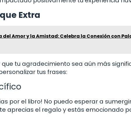
impactado positivamente tu experiencia na
oque Extra
 del Amor y la Amistad: Celebra la Conexión con Pa
 que tu agradecimiento sea aún más signific
ersonalizar tus frases:
cífico
racias por el libro! No puedo esperar a sumerg
nte aprecias el regalo y estás emocionado p