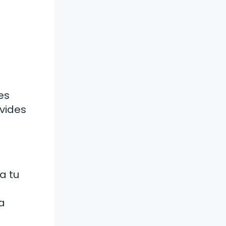
es
lvides
a tu
a