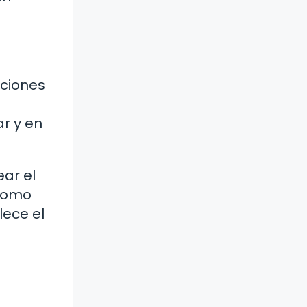
cciones
ar y en
ear el
 como
lece el