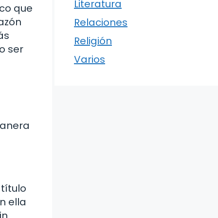
Literatura
ico que
razón
Relaciones
ás
Religión
o ser
Varios
manera
título
n ella
in