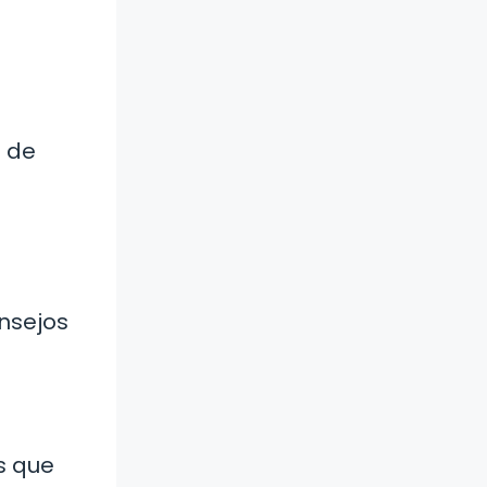
e de
nsejos
s que