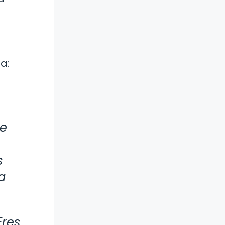
a:
pe
s
a
Eres