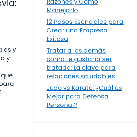
via:
Razones y Cómo
Manejarlo
12 Pasos Esenciales para
Crear una Empresa
Exitosa
les y
Tratar a los demás
ad y
como te gustaría ser
tratado: La clave para
o que
relaciones saludables
 para
Judo vs Karate: ¿Cuál es
í
Mejor para Defensa
Personal?