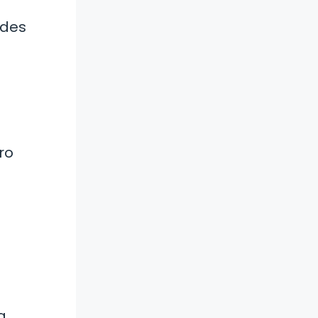
edes
ro
a