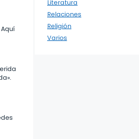
Literatura
Relaciones
Religión
 Aquí
Varios
erida
da».
edes