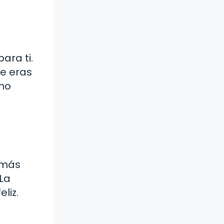
ara ti.
ue eras
 no
 más
 La
liz.