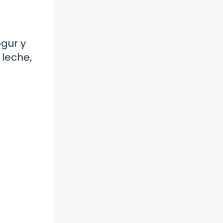
ogur y
leche,