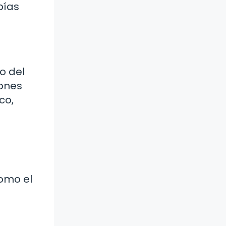
bías
o del
iones
co,
como el