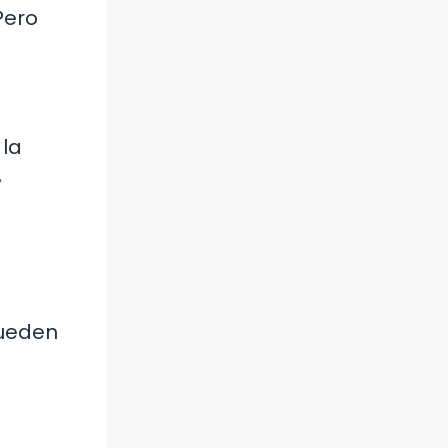
Pero
 la
,
pueden