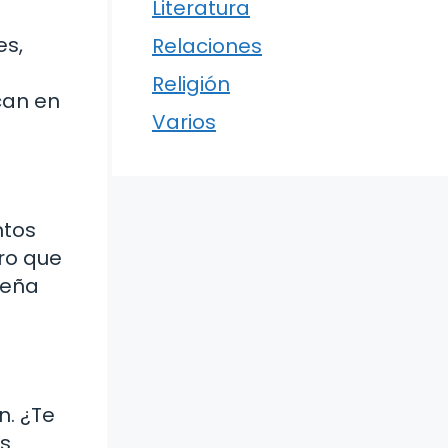
Literatura
es,
Relaciones
e
Religión
can en
Varios
ntos
ero que
ueña
n. ¿Te
as