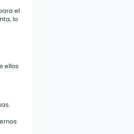
para el
nta, lo
e ellos
sas.
nernos