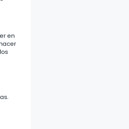
er en
 hacer
los
as.