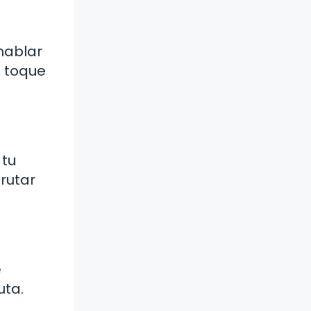
hablar
n toque
 tu
frutar
e
uta.