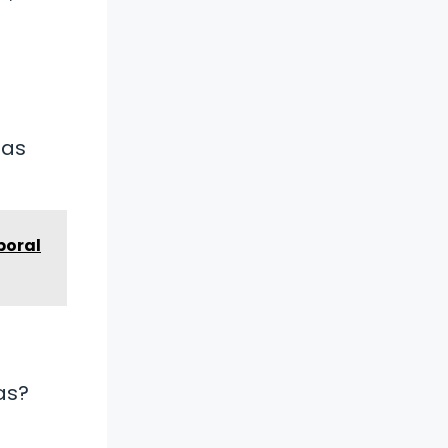
las
boral
as?