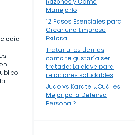
Razones y Cómo
Manejarlo
12 Pasos Esenciales para
Crear una Empresa
Exitosa
melodía
Tratar a los demás
es
como te gustaría ser
con
tratado: La clave para
público
relaciones saludables
lo!
Judo vs Karate: ¿Cuál es
Mejor para Defensa
Personal?