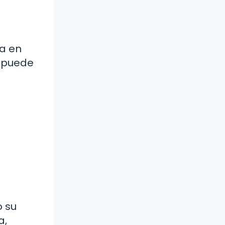
sa en
a puede
o su
a,