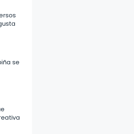
versos
 gusta
piña se
ue
reativa