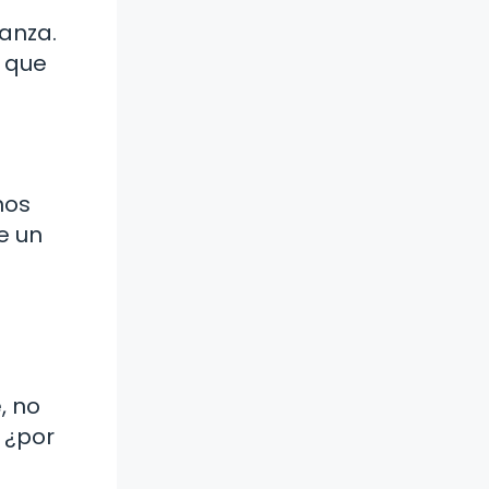
anza.
z que
nos
e un
, no
 ¿por