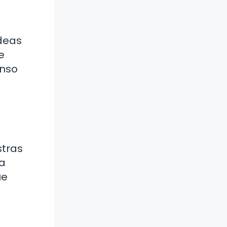
ideas
e
enso
stras
la
ue