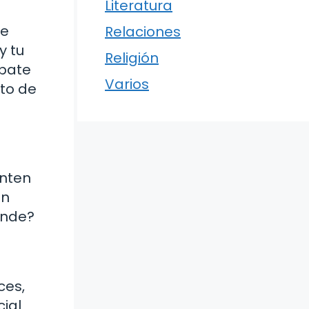
Literatura
de
Relaciones
y tu
Religión
ebate
Varios
to de
nten
én
ande?
ces,
ial