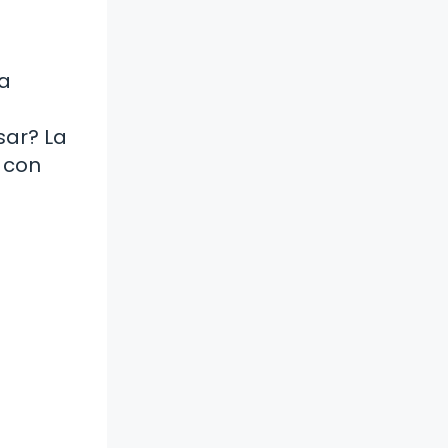
na
sar? La
r con