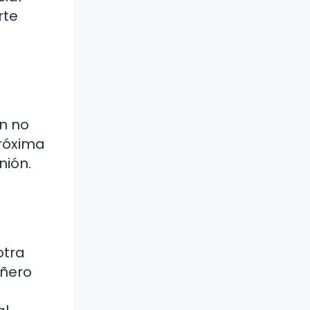
rte
n no
próxima
nión.
otra
añero