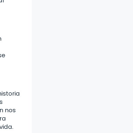
al
n
se
istoria
s
én nos
ra
vida.