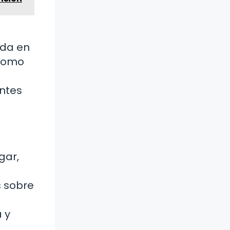
ida en
 como
ntes
gar,
 sobre
 y