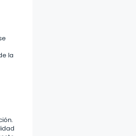
se
de la
ción.
lidad