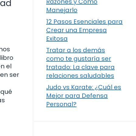
dad
Razones y Cómo
Manejarlo
12 Pasos Esenciales para
Crear una Empresa
Exitosa
 nos
Tratar a los demás
libro
como te gustaría ser
n el
tratado: La clave para
cen ser
relaciones saludables
Judo vs Karate: ¿Cuál es
 qué
Mejor para Defensa
as
Personal?