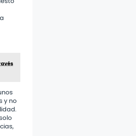
uesto
la
ravés
gunos
s y no
lidad.
solo
cias,