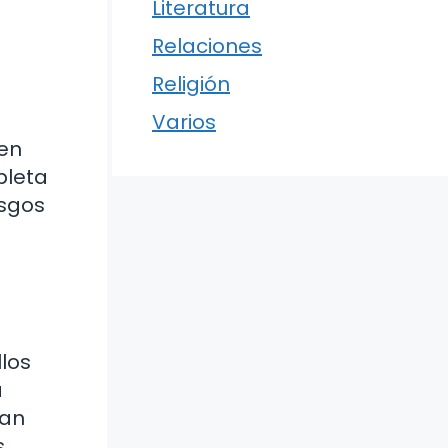
Literatura
Relaciones
Religión
Varios
 en
pleta
asgos
los
a
tan
s