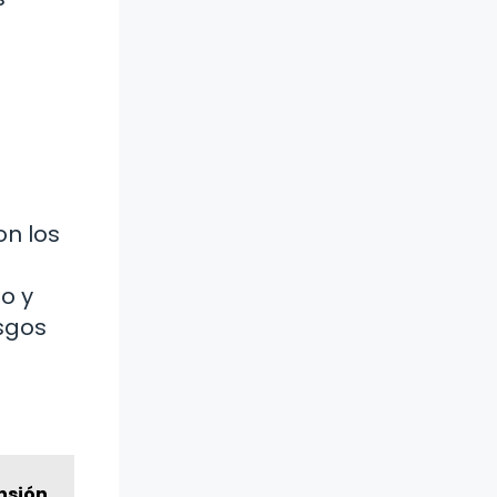
on los
o y
asgos
ensión