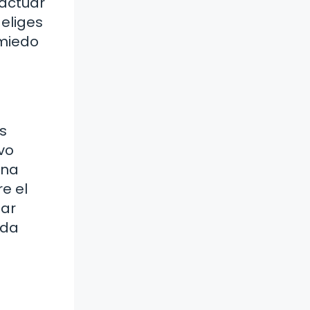
 actuar
 eliges
 miedo
s
vo
una
e el
ear
rda