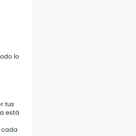
todo lo
r tus
da está
u
e cada