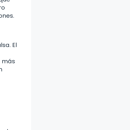
ro
ones.
sa. El
o más
n