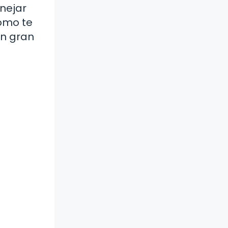
nejar
ómo te
un gran