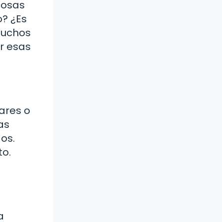
cosas
o? ¿Es
muchos
r esas
ares o
as
os.
to.
a