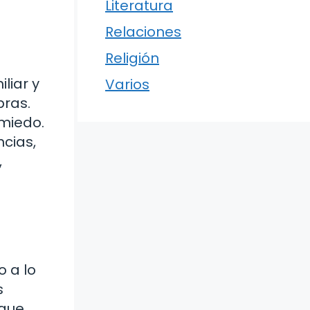
Literatura
Relaciones
Religión
liar y
Varios
bras.
 miedo.
ncias,
,
 a lo
s
 que