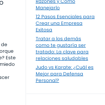
jo
Razones y Cómo
Manejarlo
12 Pasos Esenciales para
Crear una Empresa
Exitosa
Tratar a los demás
 de
como te gustaría ser
porque
tratado: La clave para
e? Este
relaciones saludables
l miedo
Judo vs Karate: ¿Cuál es
Mejor para Defensa
acer
Personal?