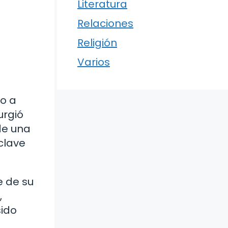
Literatura
Relaciones
Religión
Varios
o a
urgió
de una
clave
e de su
,
sido