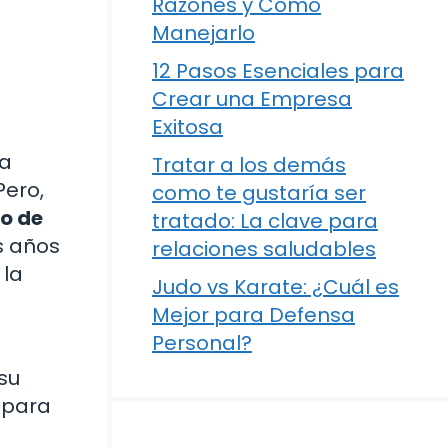
Razones y Cómo
Manejarlo
12 Pasos Esenciales para
Crear una Empresa
Exitosa
la
Tratar a los demás
Pero,
como te gustaría ser
o de
tratado: La clave para
s años
relaciones saludables
 la
Judo vs Karate: ¿Cuál es
Mejor para Defensa
Personal?
su
 para