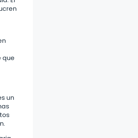
lucren
en
e que
es un
mas
tos
n.