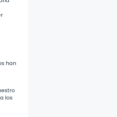
aria
er
nos han
a
aestro
a los