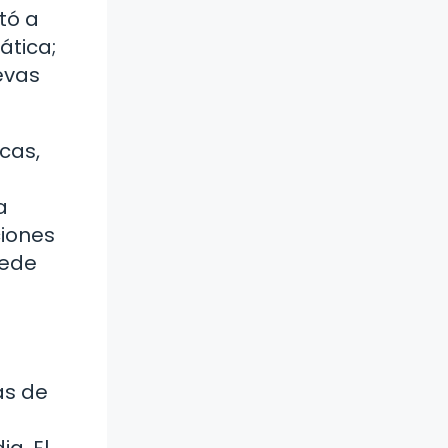
tó a
ática;
evas
cas,
a
ciones
uede
as de
a. El