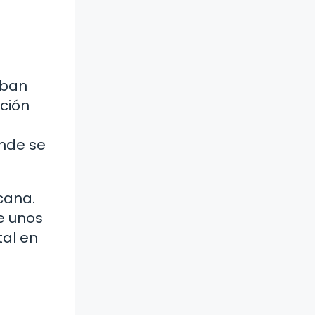
aban
ación
onde se
cana.
e unos
tal en