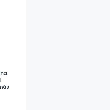
Una
l
 más