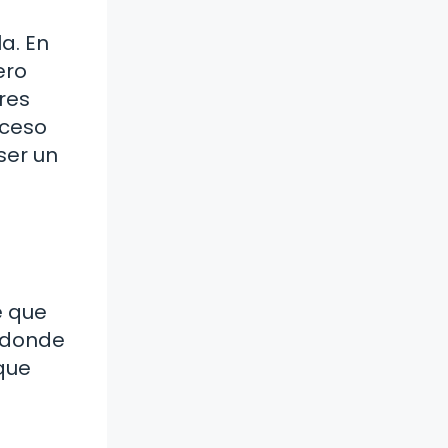
a. En
ero
eres
oceso
ser un
e que
s donde
 que