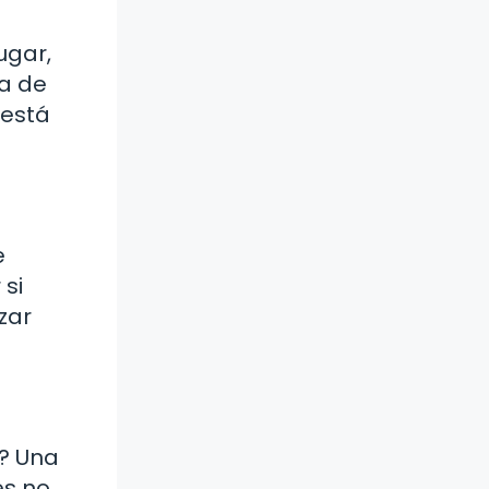
ugar,
da de
 está
e
 si
zar
m? Una
es no