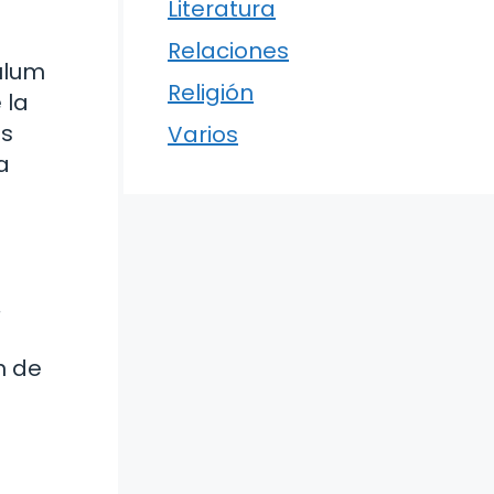
Literatura
Relaciones
ulum
Religión
 la
us
Varios
a
,
n de