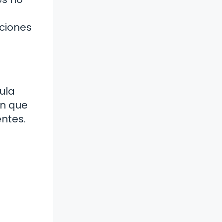
aciones
ula
ún que
entes.