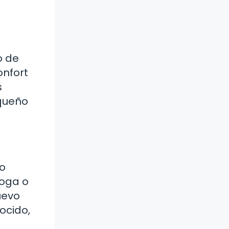
o de
onfort
s
equeño
vo
yoga o
uevo
ocido,