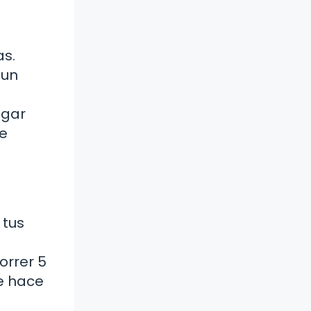
as.
 un
egar
de
 tus
orrer 5
ue hace