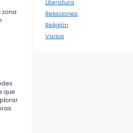
Literatura
u zona
Relaciones
n
Religión
Varios
edes
a que
plorar
bras