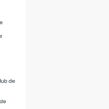
te
e
lub de
 de