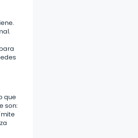
iene.
mal.
l
 para
uedes
lo que
e son:
ímite
nza