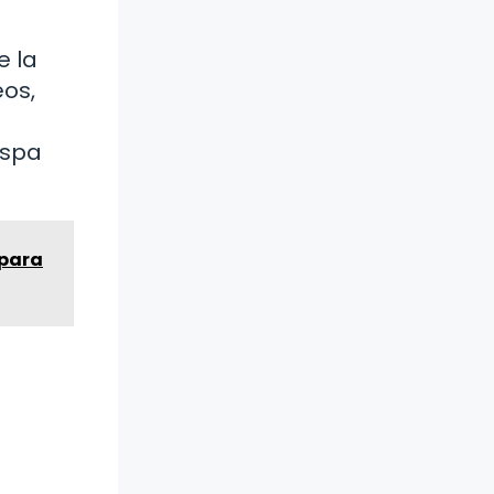
e la
eos,
ispa
 para