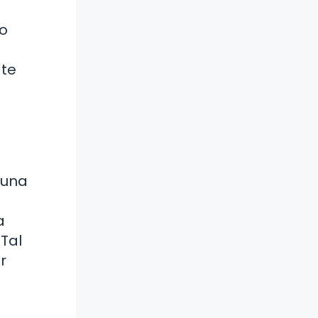
no
 te
 una
a
 Tal
r