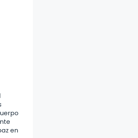
d
s
cuerpo
ente
paz en