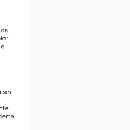
gos
iar
de
 sin
nte
erte.