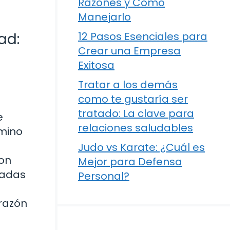
Razones y Cómo
Manejarlo
ad:
12 Pasos Esenciales para
Crear una Empresa
Exitosa
Tratar a los demás
como te gustaría ser
tratado: La clave para
e
relaciones saludables
mino
Judo vs Karate: ¿Cuál es
son
Mejor para Defensa
tadas
Personal?
orazón