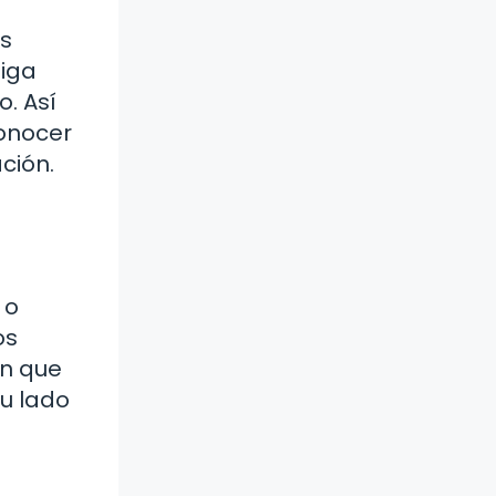
os
miga
. Así
onocer
ción.
 o
os
ón que
u lado