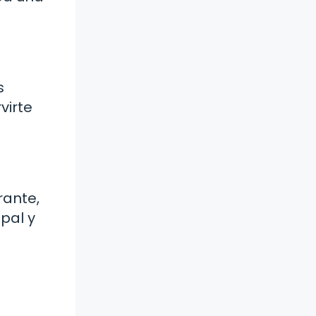
s
virte
rante,
pal y