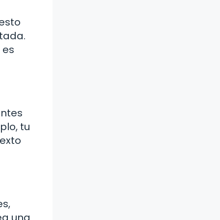
 esto
otada.
 es
entes
lo, tu
texto
es,
rea una