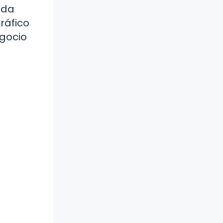
ada
ráfico
egocio