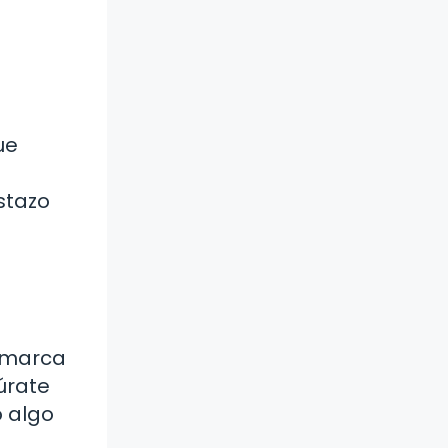
ue
stazo
u marca
gúrate
o algo