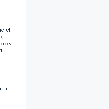
a el
o,
aro y
a
jar