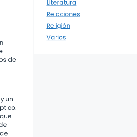
Literatura
Relaciones
Religión
Varios
un
e
nos de
 y un
ptico.
 que
 de
 de