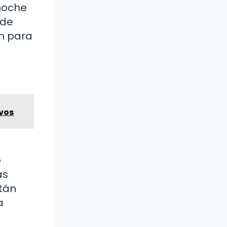
noche
 de
n para
ivos
o
as
stán
a