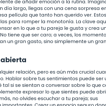
ente de añadir emoción a la rutina. Imagina
 día largo, llegas con una cena sorpresa e
esa película que tanto han querido ver. Esto
as para romper la monotonía. La clave aquí
nsar en lo que a tu pareja le gusta y crea u
. No tiene que ser caro; a veces, los momen
an un gran gasto, sino simplemente un gra
 abierta
quier relación, pero es aún más crucial cu
o. Hablar sobre tus sentimientos puede ser 
 tal si se sientan a conversar sobre lo que 
plemente expresar lo que sientes puede abri
más, no olvides escuchar a tu pareja; sus
e importantes. Crear un espacio seguro don