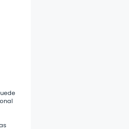
 puede
ional
das