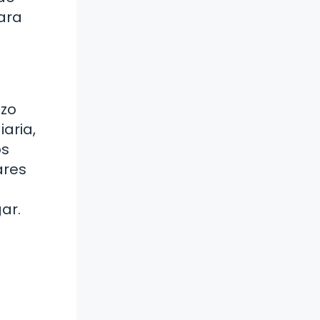
ara
azo
aria,
os
ares
ar.