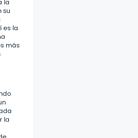
 la
n su
s
 es la
na
tos más
n
ando
un
cada
r la
de