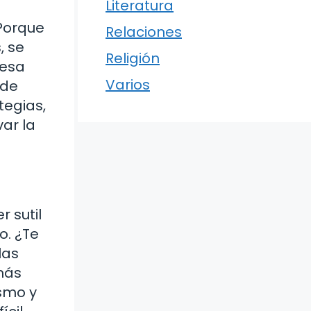
Literatura
 Porque
Relaciones
, se
Religión
 esa
Varios
 de
tegias,
var la
 sutil
o. ¿Te
las
más
smo y