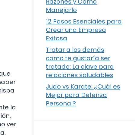
Razones y Cómo
Manejarlo
12 Pasos Esenciales para
Crear una Empresa
Exitosa
Tratar a los demás
como te gustaría ser
tratado: La clave para
 que
relaciones saludables
haber
Judo vs Karate: ¿Cuál es
hispa
Mejor para Defensa
Personal?
te la
ión,
mo ver
a.