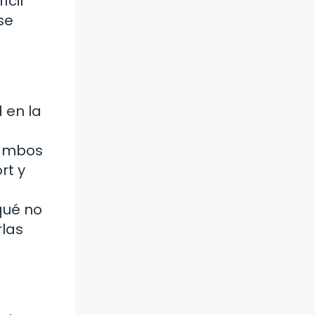
ícil
se
 en la
 ambos
rt y
 qué no
rlas