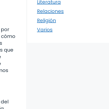
Literatura
Relaciones
Religión
 por
Varios
 y cómo
s
as que
e
e
omos
 del
a,