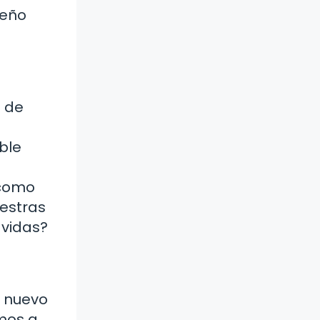
ueño
a de
ble
 como
estras
 vidas?
n nuevo
emos a