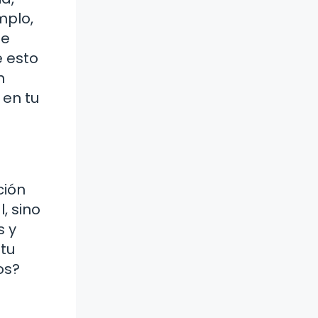
mplo,
de
e esto
n
 en tu
ción
, sino
s y
tu
os?