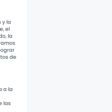
 y la
, el
o, la
oramos
lograr
ctos de
a a la
e las