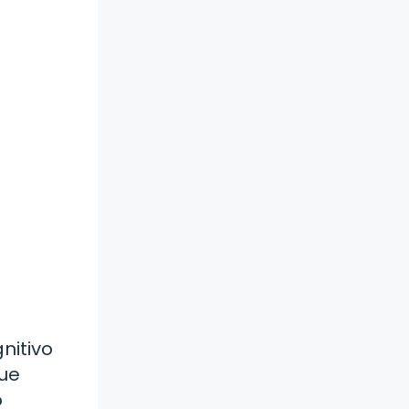
nitivo
que
o