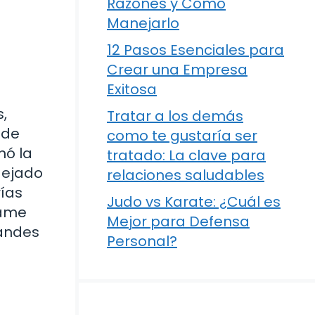
Razones y Cómo
Manejarlo
12 Pasos Esenciales para
Crear una Empresa
Exitosa
,
Tratar a los demás
sde
como te gustaría ser
nó la
tratado: La clave para
dejado
relaciones saludables
ías
Judo vs Karate: ¿Cuál es
ñame
Mejor para Defensa
randes
Personal?