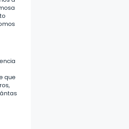
amosa
to
somos
eencia
le que
ros,
uántas