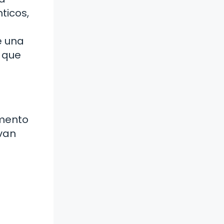
ticos,
e una
 que
omento
van