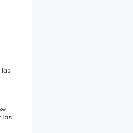
 las
se
 las