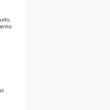
nudo,
ienta
el