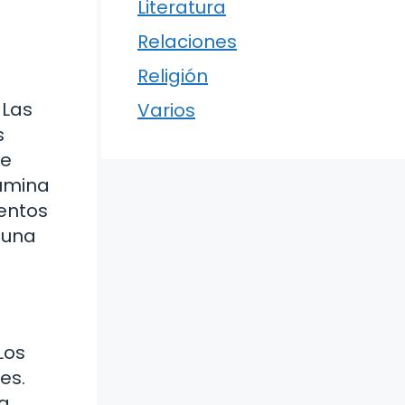
Literatura
Relaciones
Religión
 Las
Varios
s
ue
lumina
ientos
 una
Los
es.
 a