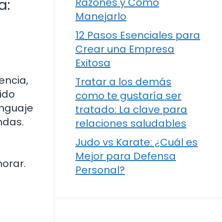
a:
Razones y Cómo
Manejarlo
12 Pasos Esenciales para
Crear una Empresa
Exitosa
encia,
Tratar a los demás
ido
como te gustaría ser
enguaje
tratado: La clave para
ndas.
relaciones saludables
e
Judo vs Karate: ¿Cuál es
Mejor para Defensa
orar.
Personal?