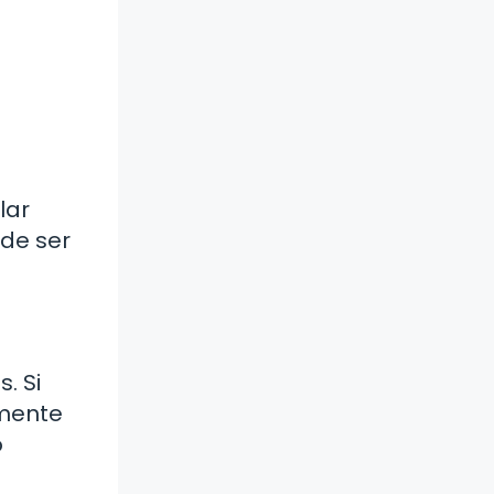
lar
de ser
. Si
lmente
o