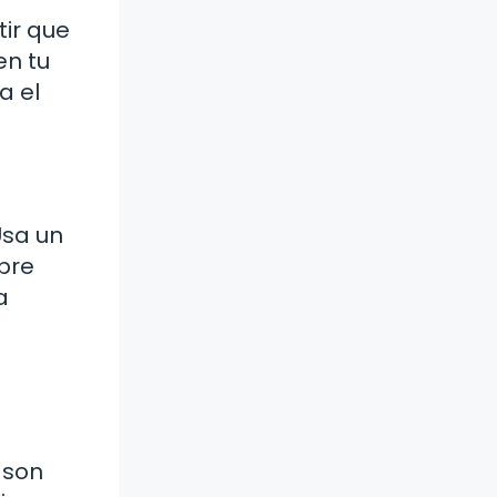
tir que
en tu
a el
Usa un
mpre
a
 son