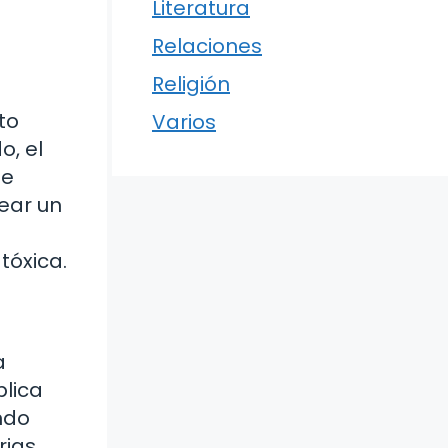
Literatura
Relaciones
Religión
to
Varios
o, el
de
ear un
tóxica.
a
plica
ndo
rias