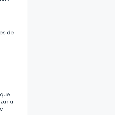
les de
e
 que
zar a
ue