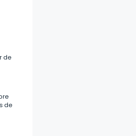
r de
bre
s de