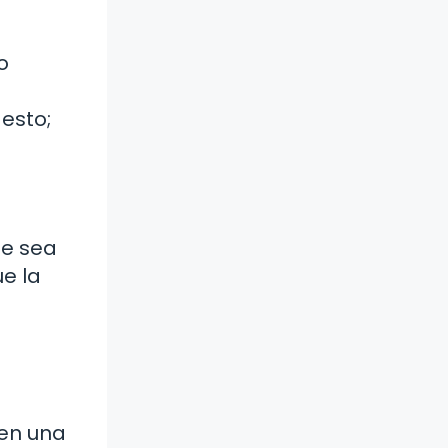
o
 esto;
ue sea
ue la
 en una