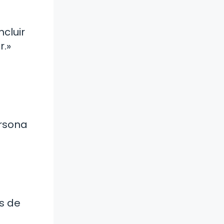
cluir
r.»
ersona
s de