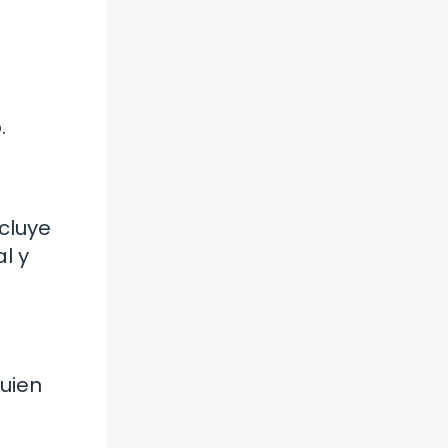
.
ncluye
l y
quien