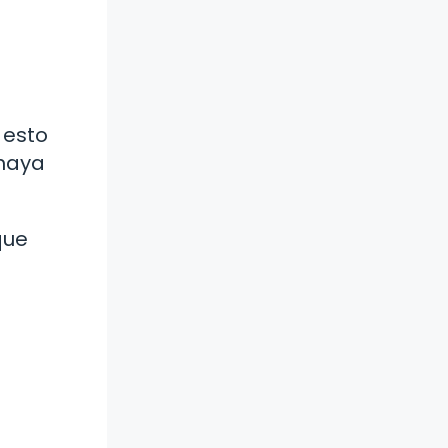
 esto
 haya
que