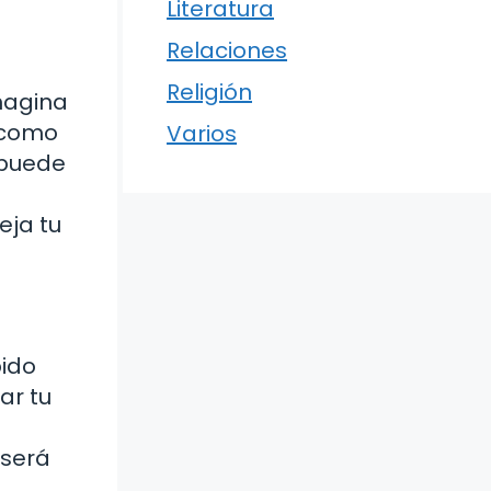
Literatura
Relaciones
Religión
Imagina
, como
Varios
 puede
eja tu
bido
ar tu
 será