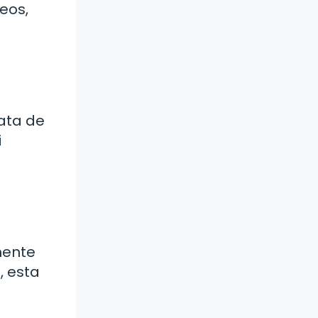
eos,
rata de
i
mente
, esta