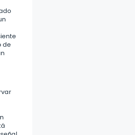
tado
un
siente
o de
un
rvar
Un
tá
 señal