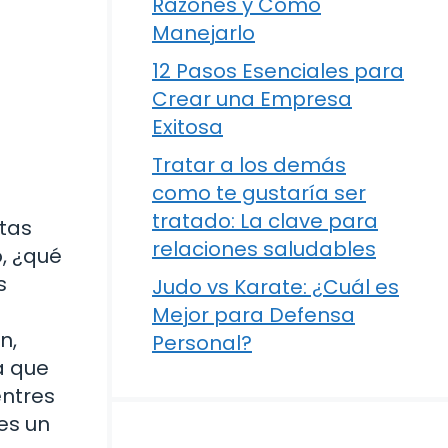
Razones y Cómo
Manejarlo
12 Pasos Esenciales para
Crear una Empresa
Exitosa
Tratar a los demás
como te gustaría ser
tratado: La clave para
ntas
relaciones saludables
o, ¿qué
s
Judo vs Karate: ¿Cuál es
Mejor para Defensa
n,
Personal?
a que
entres
es un