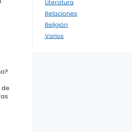
.
Literatura
Relaciones
Religión
Varios
e
na?
 de
ras