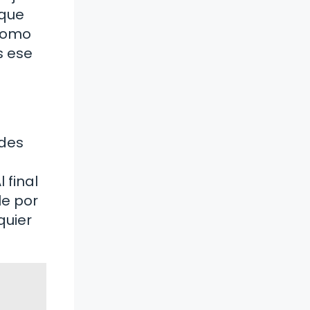
 que
 como
s ese
ides
 final
le por
quier