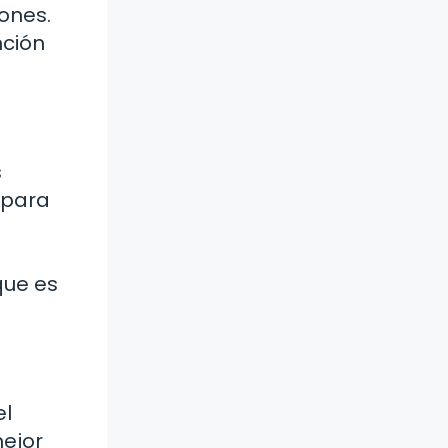
iones.
nción
s
 para
que es
el
mejor