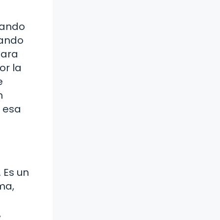
uando
sando
para
or la
e
n
a esa
 Es un
ma,
,