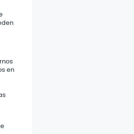
e
ueden
arnos
os en
as
te