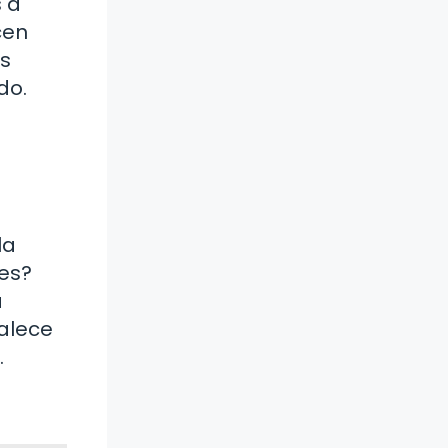
 a
cen
es
do.
la
nes?
a
talece
.