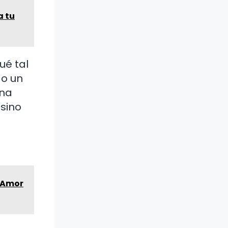
a tu
ué tal
 o un
una
sino
y Amor