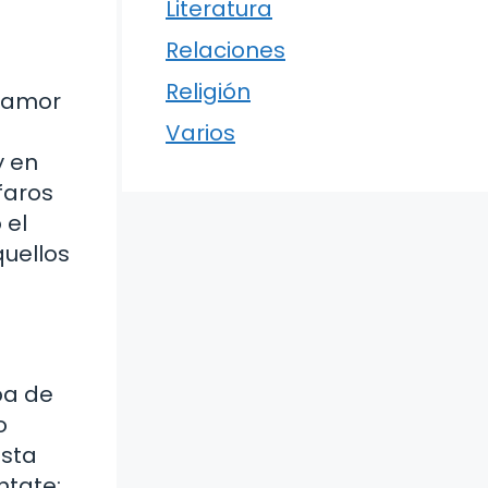
Literatura
Relaciones
Religión
e amor
Varios
y en
faros
 el
uellos
pa de
o
esta
ntate: