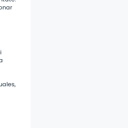
ionar
i
a
uales,