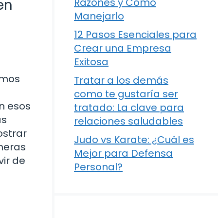
en
Razones y Cómo
Manejarlo
12 Pasos Esenciales para
Crear una Empresa
Exitosa
imos
Tratar a los demás
como te gustaría ser
n esos
tratado: La clave para
ás
relaciones saludables
ostrar
Judo vs Karate: ¿Cuál es
aneras
Mejor para Defensa
ir de
Personal?