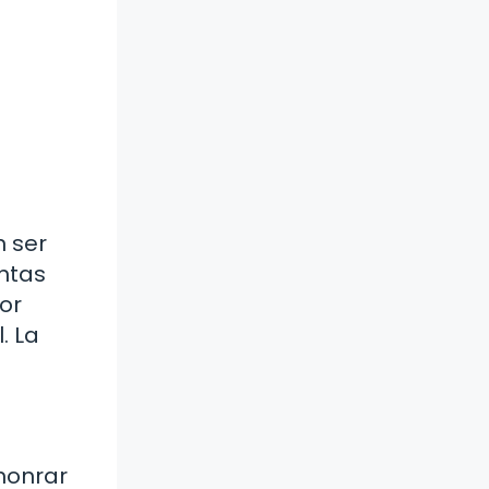
n ser
entas
or
. La
honrar