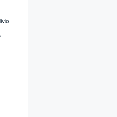
ivio
o