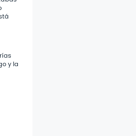
o
stá
rías
go y la