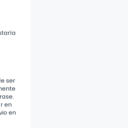
staría
de ser
emente
rase.
r en
vio en