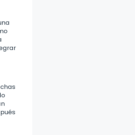
 una
ómo
a
legrar
Muchas
do
án
spués