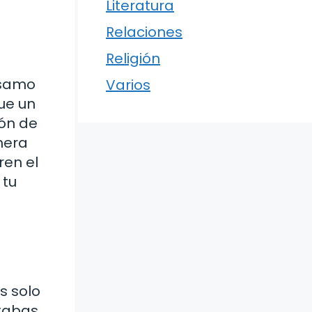
Literatura
Relaciones
Religión
lsamo
Varios
ue un
zón de
nera
ren el
 tu
s solo
itabas