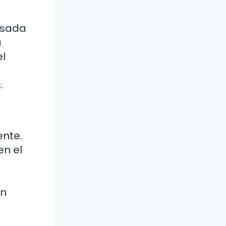
usada
a
el
.
ente.
en el
en