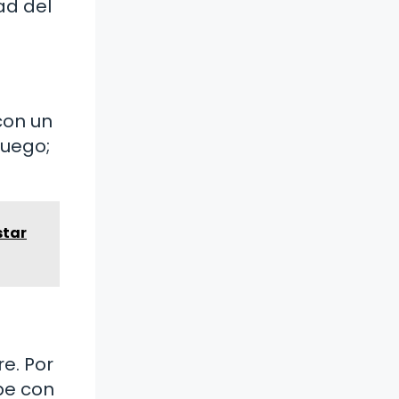
ad del
con un
juego;
star
e. Por
be con