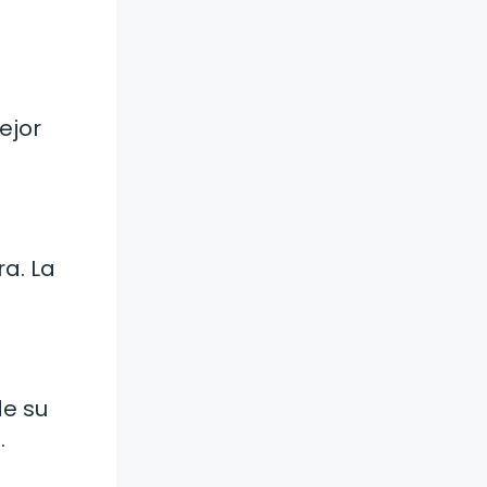
ejor
ra. La
de su
.