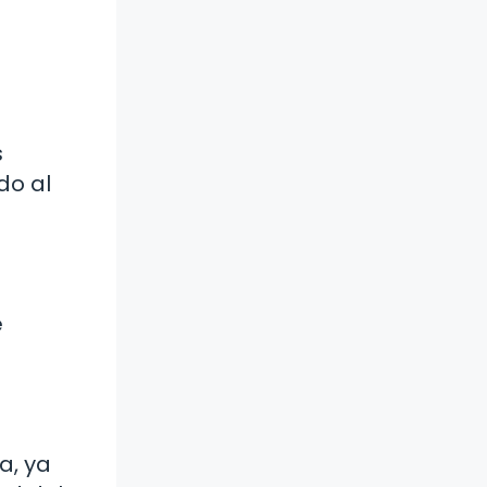
s
do al
e
a, ya