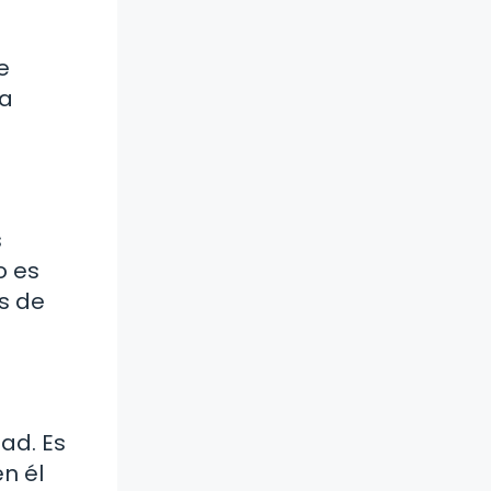
e
na
s
o es
s de
ad. Es
n él