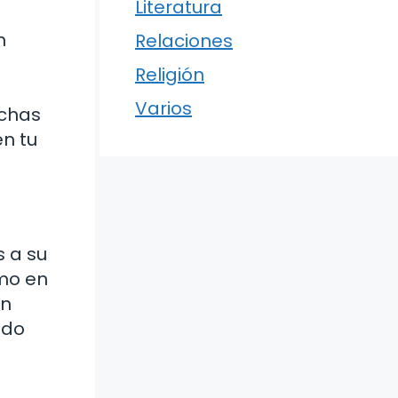
Literatura
n
Relaciones
Religión
Varios
uchas
en tu
s a su
omo en
in
ndo