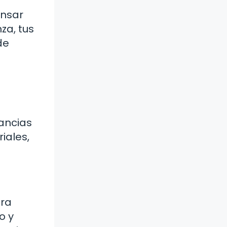
ensar
za, tus
de
tancias
iales,
ara
o y