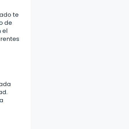
uado te
o de
 el
erentes
e
cada
ad.
ia