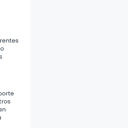
erentes
to
s
porte
tros
an
u