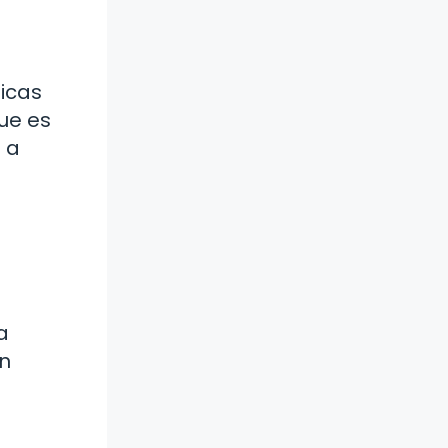
icas
que es
 a
a
un