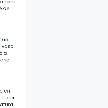
n pico
e de
r un
o vaso
cla
orio.
o en
 tener
atura