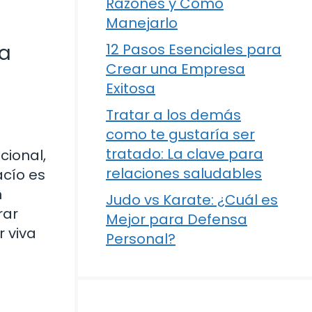
Razones y Cómo
Manejarlo
da
12 Pasos Esenciales para
Crear una Empresa
Exitosa
Tratar a los demás
como te gustaría ser
tratado: La clave para
cional,
relaciones saludables
acío es
n
Judo vs Karate: ¿Cuál es
rar
Mejor para Defensa
r viva
Personal?