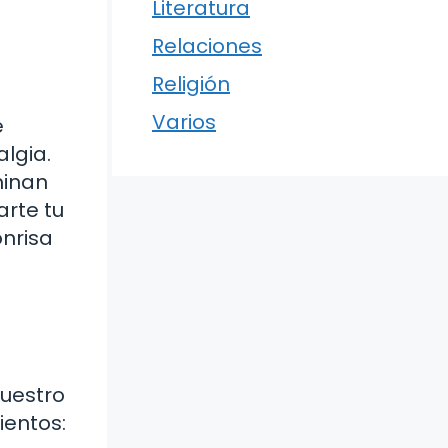
Literatura
Relaciones
Religión
Varios
e
lgia.
minan
arte tu
onrisa
uestro
ientos: