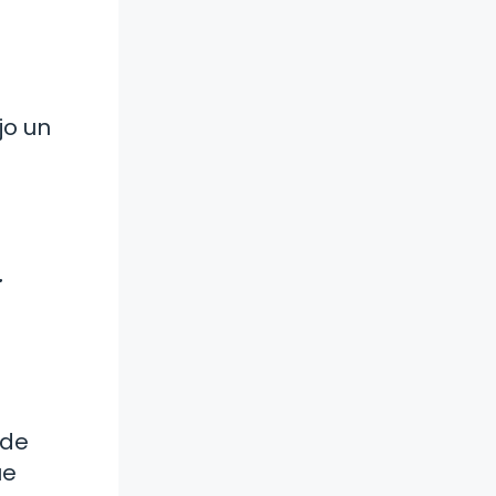
jo un
.
ede
ue