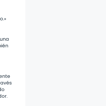
o.»
 una
bién
mente
ravés
do
dor.
e