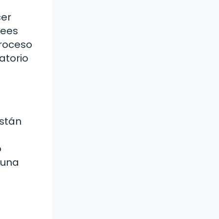
cer
rees
proceso
atorio
están
o
 una