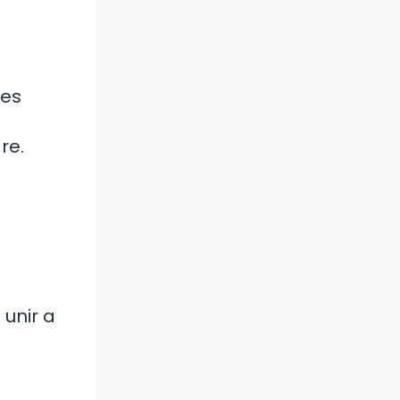
res
re.
 unir a