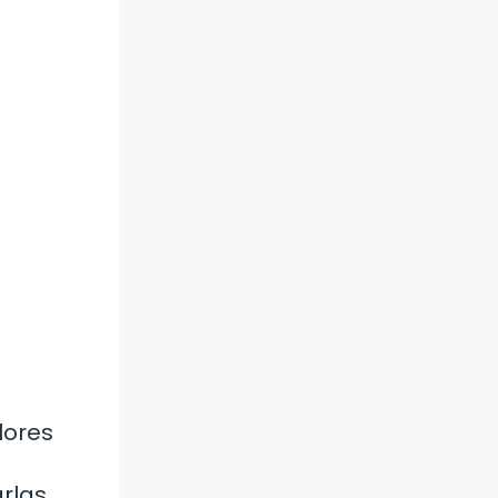
lores
arlas