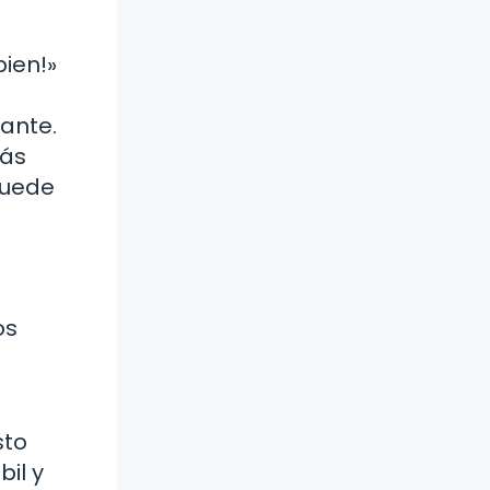
ien!»
tante.
más
puede
os
sto
bil y