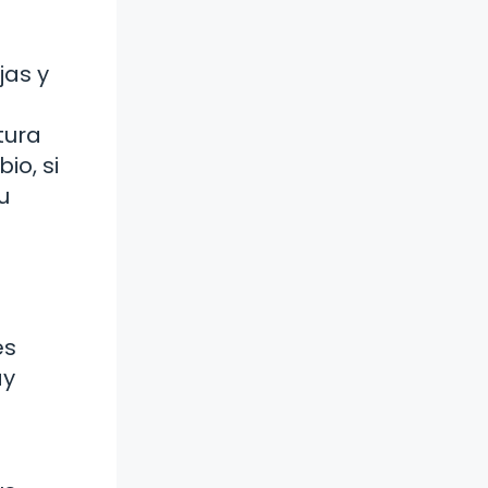
jas y
tura
io, si
u
és
ay