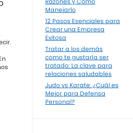
o
Razones y Cómo
Manejarlo
12 Pasos Esenciales para
Crear una Empresa
A
Exitosa
cir.
Tratar a los demás
como te gustaría ser
En
tratado: La clave para
nos
relaciones saludables
Judo vs Karate: ¿Cuál es
Mejor para Defensa
Personal?