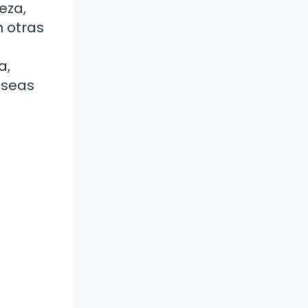
eza,
 otras
a,
eseas