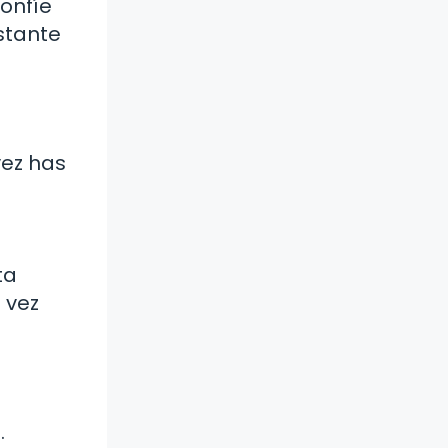
confíe
istante
vez has
ta
 vez
.