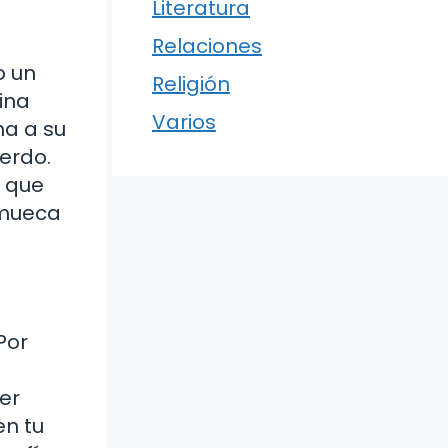
Literatura
Relaciones
o un
Religión
ina
Varios
ha a su
uerdo.
o que
 mueca
Por
a
er
en tu