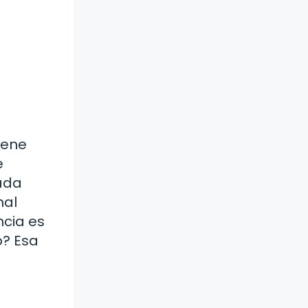
iene
e
Cada
mal
ncia es
o? Esa