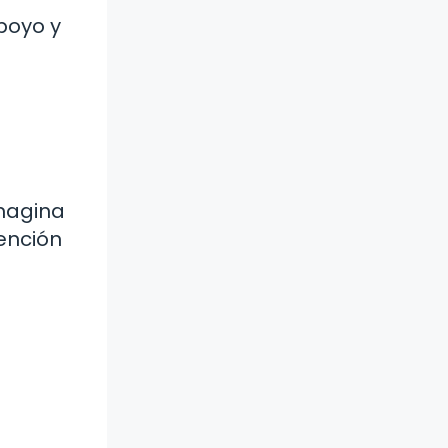
poyo y
Imagina
ención