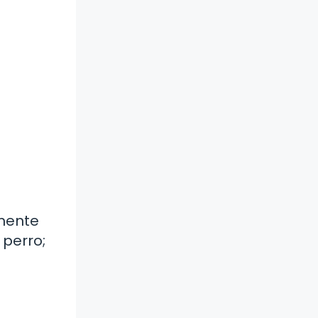
 mente
 perro;