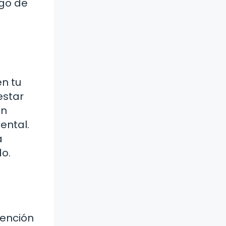
rgo de
en tu
estar
un
ental.
a
o.
tención