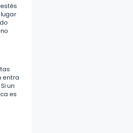
 estés
 lugar
ado
ino
ntas
n entra
Si un
ica es