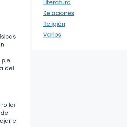
Literatura
Relaciones
Religión
Varios
ísicas
En
piel.
a del
rollar
 de
jar el