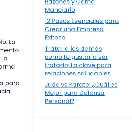
Razones y Cómo
Manejarlo
12 Pasos Esenciales para
Crear una Empresa
Exitosa
lo. La
Tratar a los demás
omento
como te gustaría ser
 la
tratado: La clave para
forma
relaciones saludables
sa para
Judo vs Karate: ¿Cuál es
acia
Mejor para Defensa
Personal?