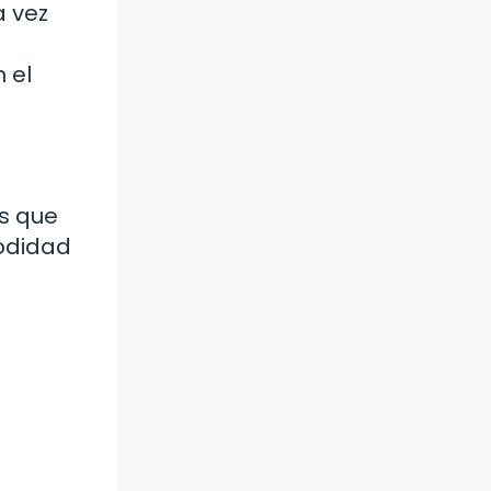
a vez
 el
s que
odidad