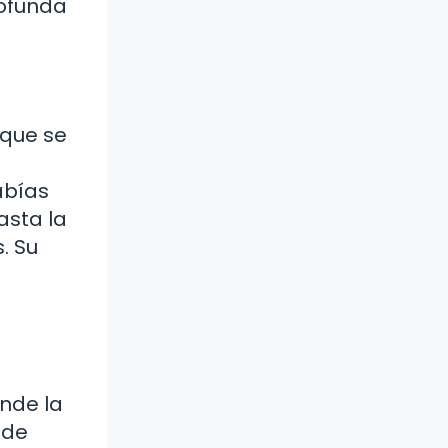
rofunda
 que se
Sabías
asta la
. Su
nde la
 de