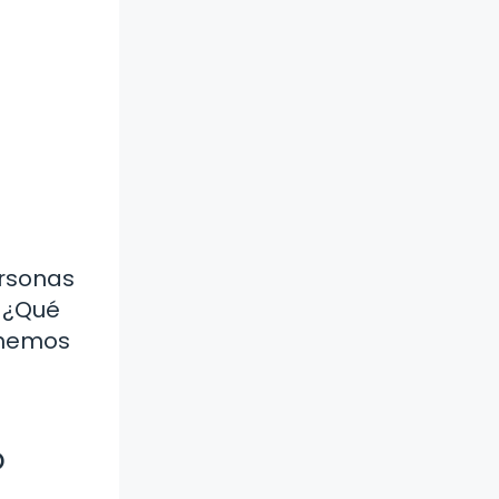
ersonas
. ¿Qué
 hemos
o
o