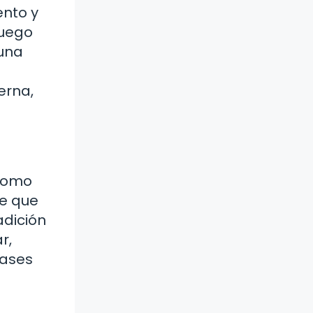
ento y
luego
guna
erna,
 como
de que
adición
r,
bases