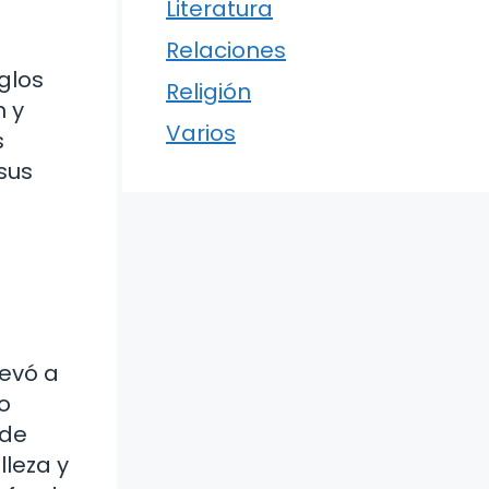
Literatura
Relaciones
glos
Religión
n y
Varios
s
sus
levó a
o
 de
lleza y