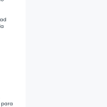
s
dad
la
l
,
 para