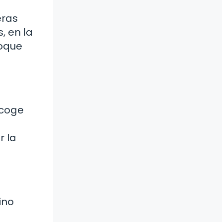
eras
, en la
foque
scoge
r la
ino