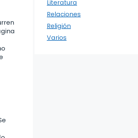
Literatura
Relaciones
urren
Religión
agina
Varios
mo
e
Se
do