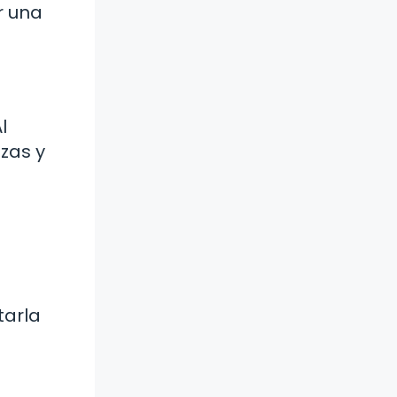
r una
l
ezas y
tarla