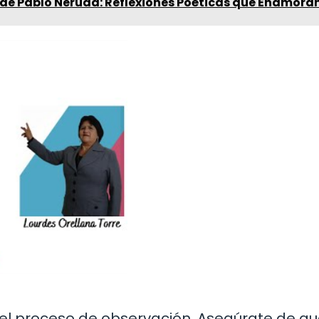
 de Pablo Neruda: Reflexiones Poéticas que Enamora
el proceso de observación. Asegúrate de q