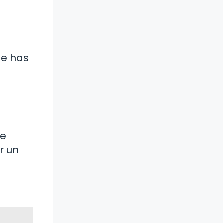
ue has
ue
r un