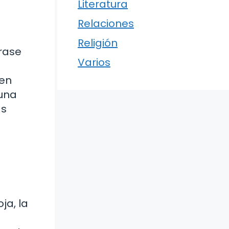
Literatura
Relaciones
Religión
rase
Varios
 en
guna
as
ja, la