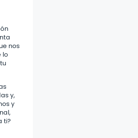
ión
unta
que nos
 lo
tu
sas
as y,
mos y
nal,
 ti?