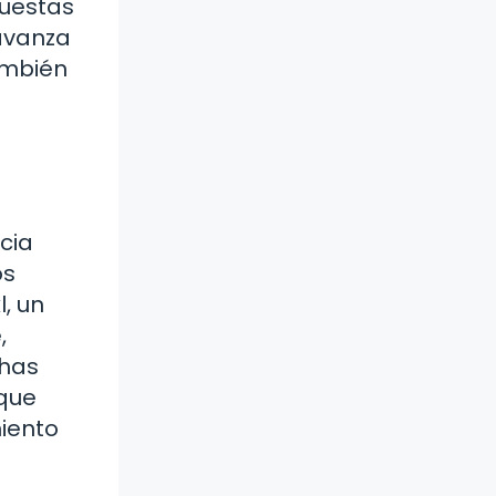
puestas
avanza
ambién
cia
os
, un
,
 has
 que
miento