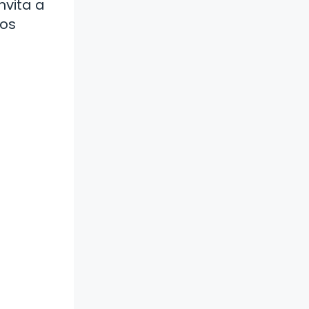
nvita a
mos