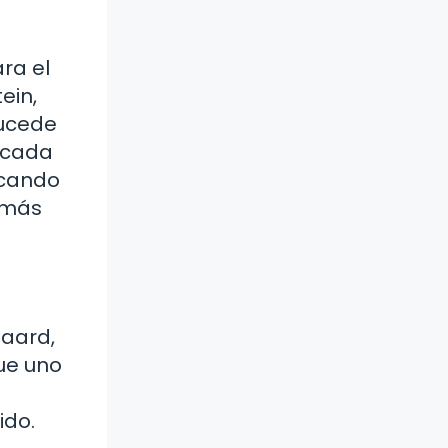
ra el
ein,
sucede
e cada
scando
 más
gaard,
que uno
ido.