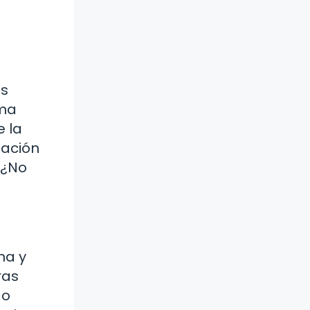
es
tma
e la
lación
 ¿No
ma y
ras
do