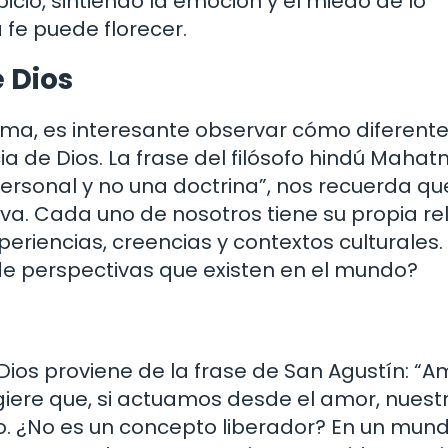
icio, sintiendo la emoción y el miedo de lo
fe puede florecer.
 Dios
ma, es interesante observar cómo diferent
cia de Dios. La frase del filósofo hindú Maha
personal y no una doctrina”, nos recuerda qu
va. Cada uno de nosotros tiene su propia re
eriencias, creencias y contextos culturales.
e perspectivas que existen en el mundo?
ios proviene de la frase de San Agustín: “A
ugiere que, si actuamos desde el amor, nuest
no. ¿No es un concepto liberador? En un mun