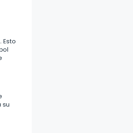
 Esto
bol
e
e
a su