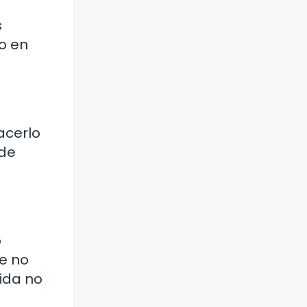
s
o en
acerlo
 de
o
ue no
mida no