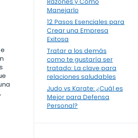
Razones y Cómo
Manejarlo
12 Pasos Esenciales para
Crear una Empresa
Exitosa
de
Tratar a los demás
un
como te gustaría ser
s
tratado: La clave para
ue
relaciones saludables
guna
Judo vs Karate: ¿Cuál es
,
Mejor para Defensa
Personal?