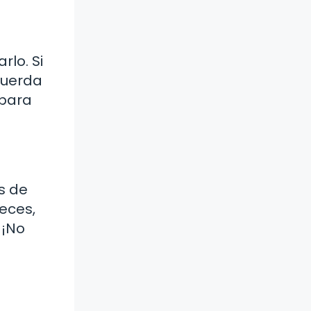
rlo. Si
cuerda
 para
s de
veces,
 ¡No