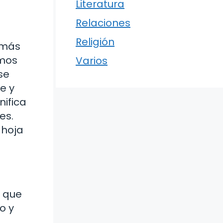
Literatura
Relaciones
Religión
 más
amos
Varios
se
e y
nifica
es.
 hoja
l que
o y