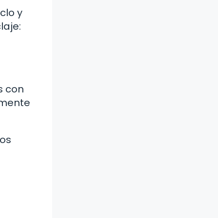
clo y
laje:
s con
amente
nos