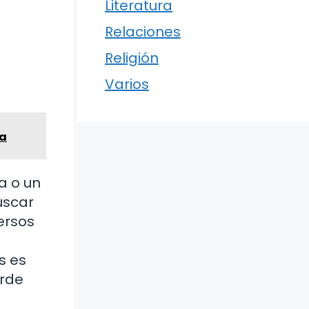
Literatura
Relaciones
Religión
Varios
ma
a o un
uscar
ersos
s es
erde