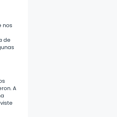
e nos
a de
lgunas
os
eron. A
na
viste