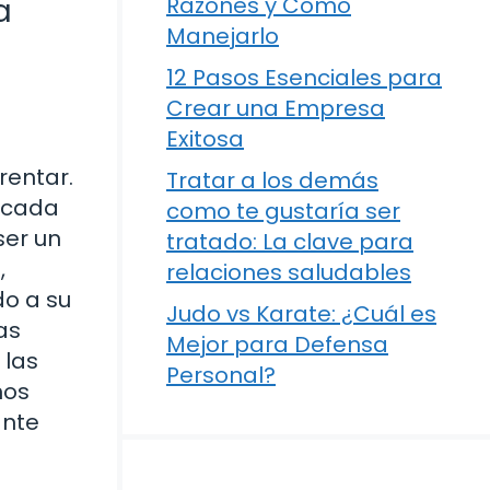
a
Razones y Cómo
Manejarlo
12 Pasos Esenciales para
Crear una Empresa
Exitosa
rentar.
Tratar a los demás
n cada
como te gustaría ser
ser un
tratado: La clave para
,
relaciones saludables
o a su
Judo vs Karate: ¿Cuál es
as
Mejor para Defensa
 las
Personal?
mos
ante