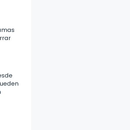
 amas
rrar
Desde
pueden
n