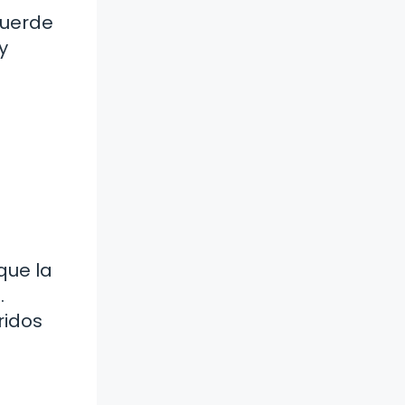
cuerde
y
que la
.
ridos