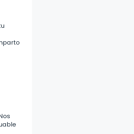
tu
omparto
 Nos
luable