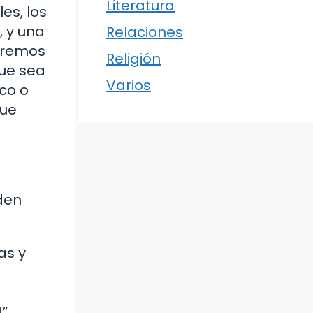
Literatura
es, los
, y una
Relaciones
ueremos
Religión
que sea
Varios
co o
que
den
as y
!”