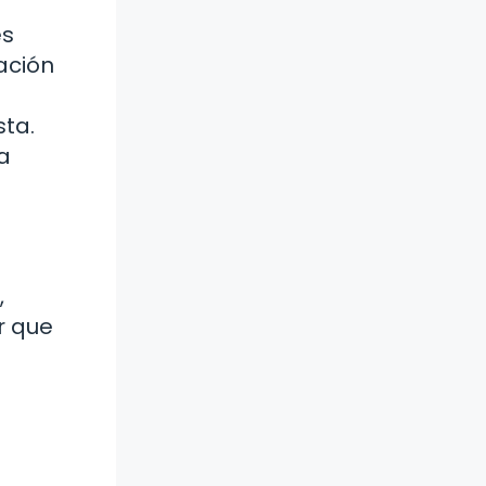
es
ación
sta.
a
,
r que