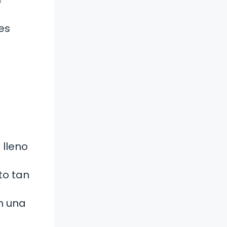
es
s
 lleno
to tan
n una