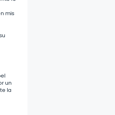
en mis
su
pel
or un
te la