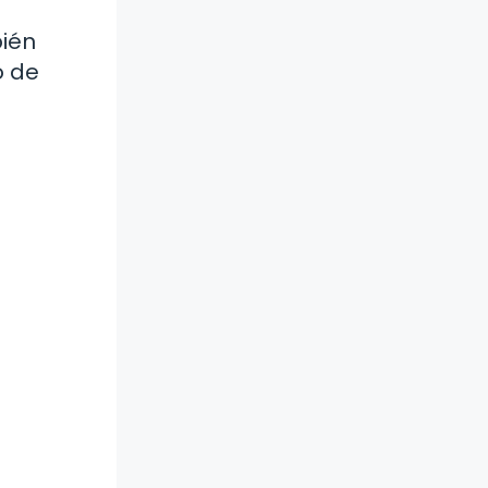
bién
o de