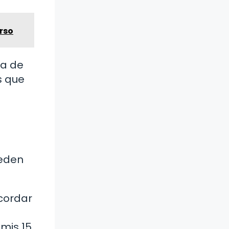
rso
ia de
s que
ueden
ecordar
 mis 15