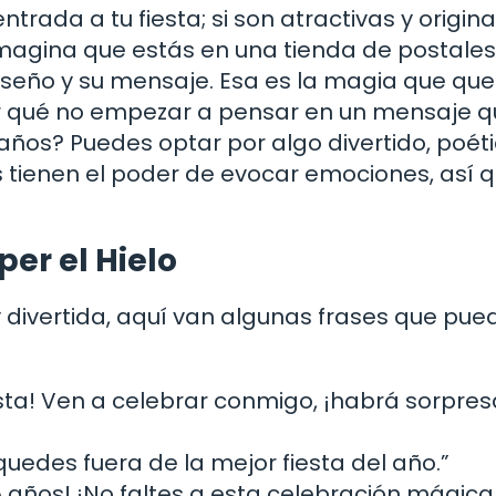
trada a tu fiesta; si son atractivas y original
. Imagina que estás en una tienda de postales
 diseño y su mensaje. Esa es la magia que q
¿por qué no empezar a pensar en un mensaje 
ños? Puedes optar por algo divertido, poéti
s tienen el poder de evocar emociones, así 
er el Hielo
 divertida, aquí van algunas frases que pue
iesta! Ven a celebrar conmigo, ¡habrá sorpres
quedes fuera de la mejor fiesta del año.”
15 años! ¡No faltes a esta celebración mágica