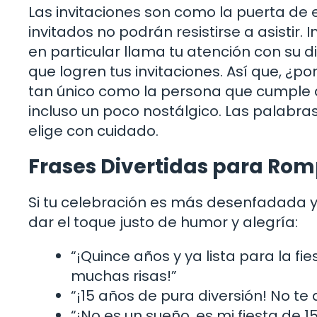
Las invitaciones son como la puerta de en
invitados no podrán resistirse a asistir
en particular llama tu atención con su
que logren tus invitaciones. Así que, 
tan único como la persona que cumple a
incluso un poco nostálgico. Las palabra
elige con cuidado.
Frases Divertidas para Romp
Si tu celebración es más desenfadada y
dar el toque justo de humor y alegría:
“¡Quince años y ya lista para la f
muchas risas!”
“¡15 años de pura diversión! No te 
“¡No es un sueño, es mi fiesta de 