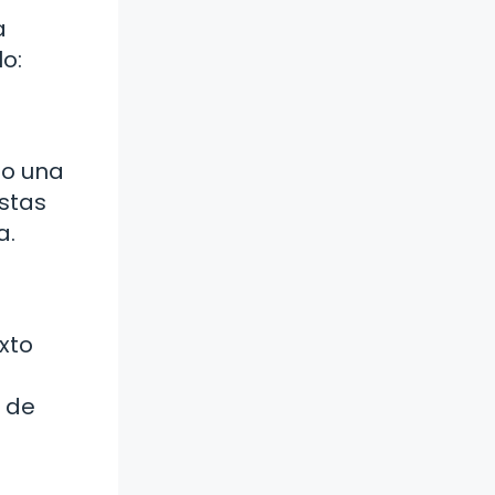
a
o:
 o una
stas
a.
xto
 de