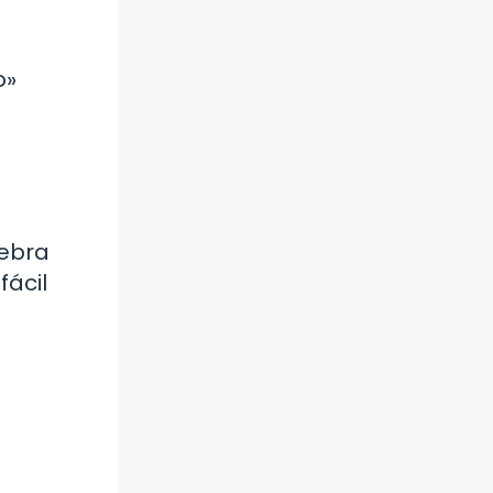
o»
lebra
fácil