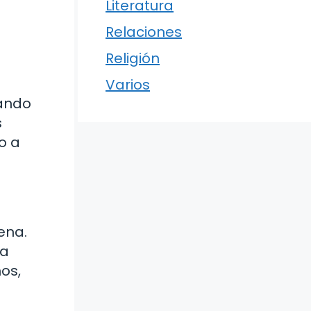
Literatura
Relaciones
Religión
Varios
iando
s
o a
ena.
ra
os,