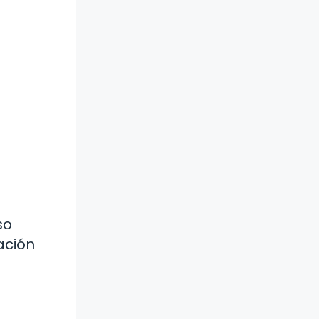
so
ación