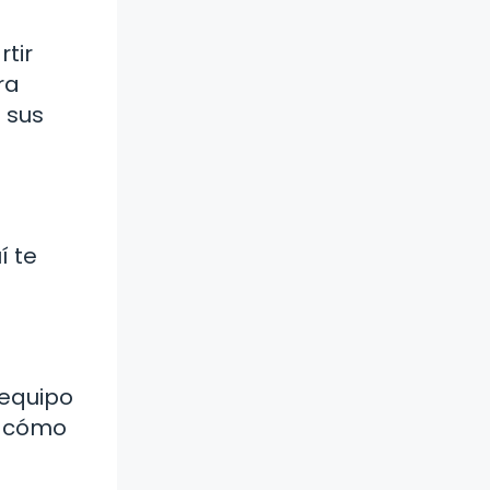
tir
ra
 sus
í te
 equipo
y cómo