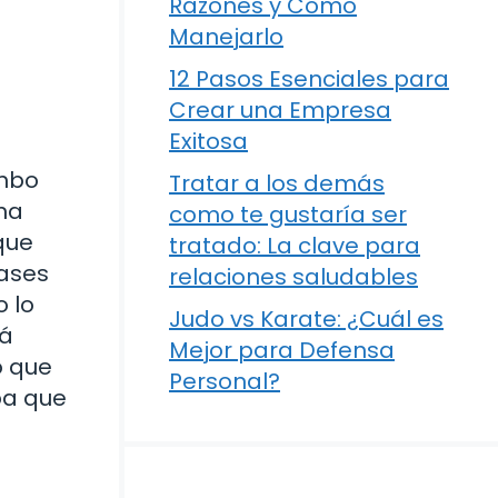
Razones y Cómo
Manejarlo
12 Pasos Esenciales para
Crear una Empresa
Exitosa
umbo
Tratar a los demás
na
como te gustaría ser
que
tratado: La clave para
rases
relaciones saludables
 lo
Judo vs Karate: ¿Cuál es
tá
Mejor para Defensa
o que
Personal?
spa que