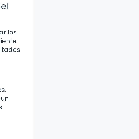
del
ar los
siente
ultados
s.
 un
s