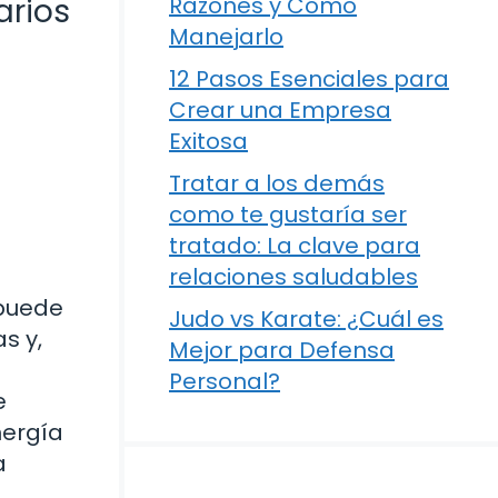
arios
Razones y Cómo
Manejarlo
12 Pasos Esenciales para
Crear una Empresa
Exitosa
Tratar a los demás
como te gustaría ser
tratado: La clave para
relaciones saludables
 puede
Judo vs Karate: ¿Cuál es
s y,
Mejor para Defensa
Personal?
e
nergía
a