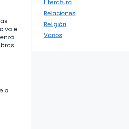
Literatura
Relaciones
Las
Religión
o vale
Varios
ienza
abras
e a