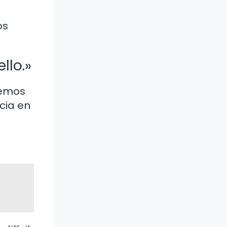
os
llo.»
demos
cia en