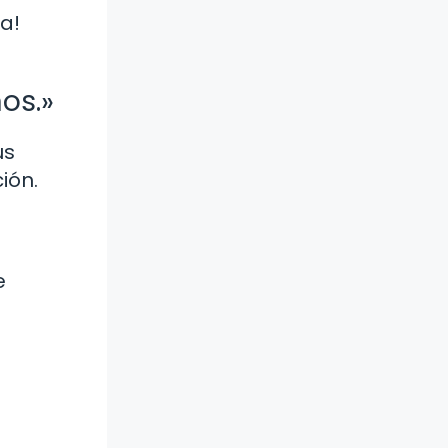
a!
os.»
us
ión.
e