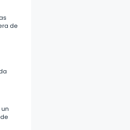
nas
uera de
ada
 un
 de