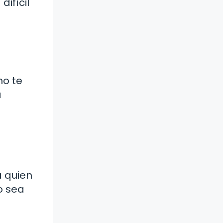
ifícil
no te
a
 quien
o sea