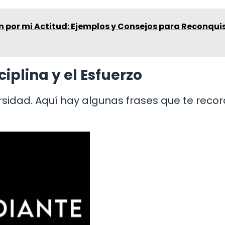
 por mi Actitud: Ejemplos y Consejos para Reconqui
iplina y el Esfuerzo
ersidad. Aquí hay algunas frases que te reco