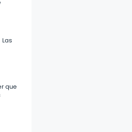
e
! Las
er que
s