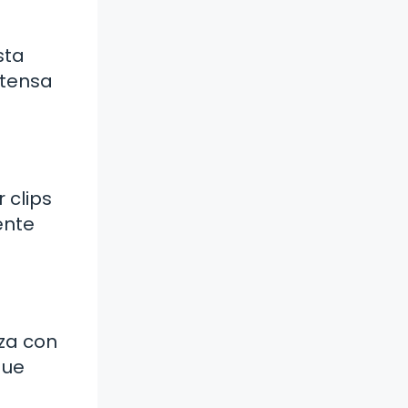
sta
ntensa
 clips
ente
aza con
que