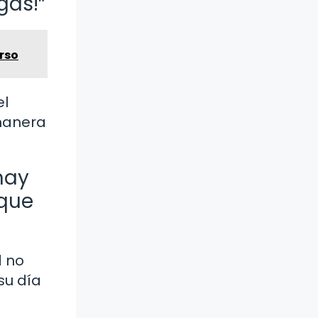
gas!”
rso
el
 manera
 hay
 que
d no
su día