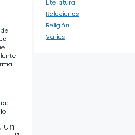
Literatura
Relaciones
Religión
nde
Varios
rear
ue
elente
forma
!
rda
lo!
… un