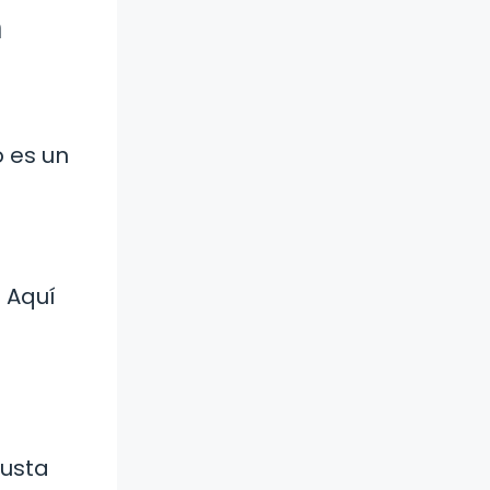
n
o es un
. Aquí
gusta