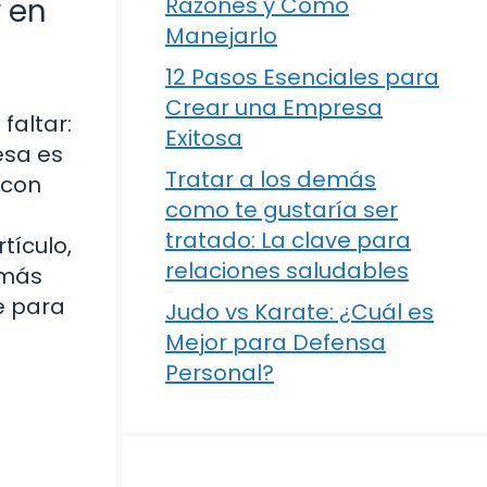
 en
Razones y Cómo
Manejarlo
12 Pasos Esenciales para
Crear una Empresa
faltar:
Exitosa
esa es
Tratar a los demás
 con
como te gustaría ser
tratado: La clave para
tículo,
relaciones saludables
emás
e para
Judo vs Karate: ¿Cuál es
Mejor para Defensa
Personal?