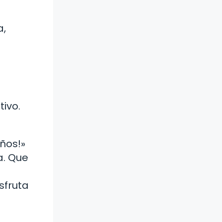
a,
tivo.
años!»
a. Que
sfruta