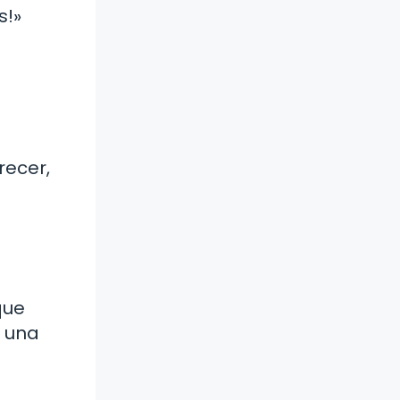
s!»
recer,
que
o una