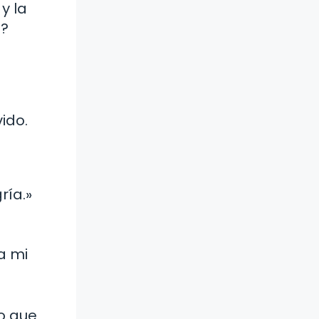
y la
í?
ido.
ría.»
a mi
o que