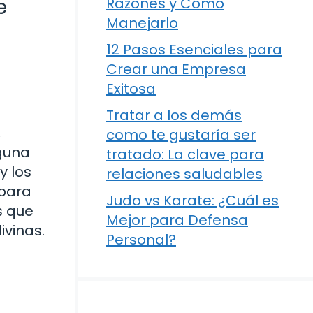
e
Razones y Cómo
Manejarlo
12 Pasos Esenciales para
Crear una Empresa
Exitosa
Tratar a los demás
,
como te gustaría ser
lguna
tratado: La clave para
y los
relaciones saludables
 para
Judo vs Karate: ¿Cuál es
s que
Mejor para Defensa
ivinas.
Personal?