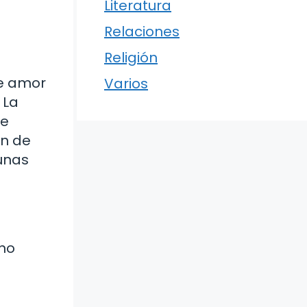
Literatura
Relaciones
Religión
de amor
Varios
 La
ue
ón de
 unas
ino