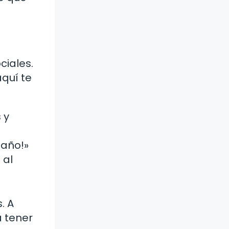
ciales.
quí te
 y
 año!»
 al
. A
a tener