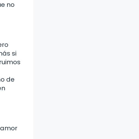
ue no
ero
ás si
truimos
ho de
en
l amor