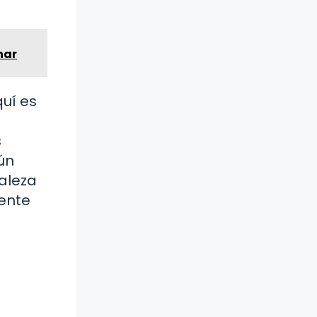
nar
quí es
s
ún
aleza
uente