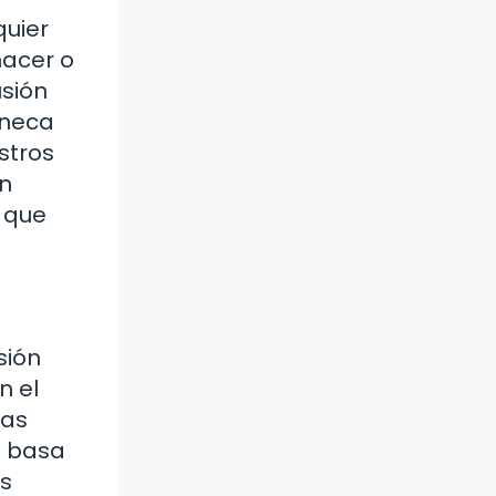
quier
hacer o
usión
éneca
stros
n
o que
sión
n el
las
e basa
os