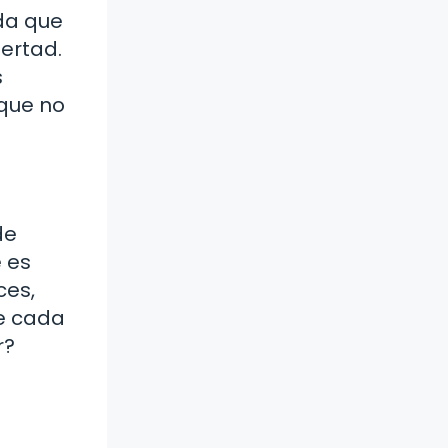
da que
bertad.
s
que no
de
 es
ces,
e cada
r?