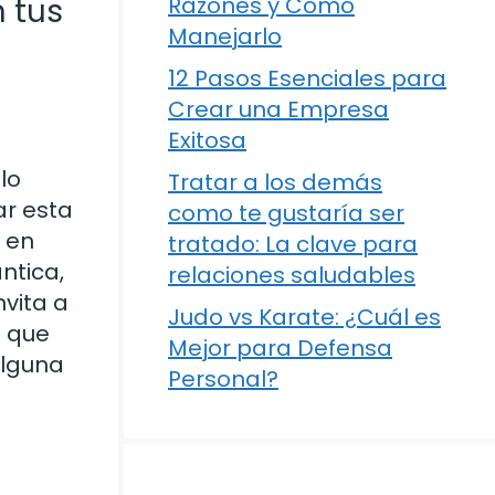
 tus
Razones y Cómo
Manejarlo
12 Pasos Esenciales para
Crear una Empresa
Exitosa
lo
Tratar a los demás
ar esta
como te gustaría ser
 en
tratado: La clave para
ntica,
relaciones saludables
nvita a
Judo vs Karate: ¿Cuál es
e que
Mejor para Defensa
alguna
Personal?