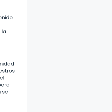
onido
 la
unidad
estros
el
pero
arse