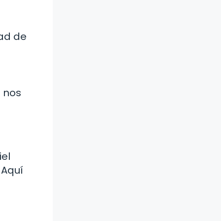
dad de
e nos
iel
 Aquí