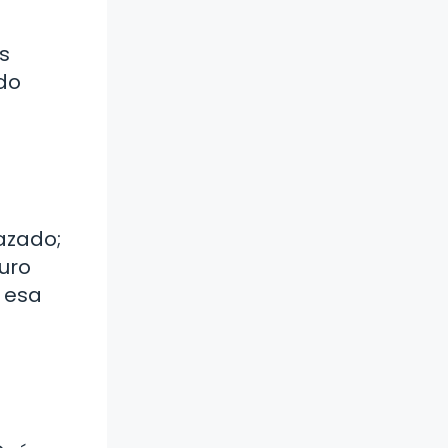
s
ndo
azado;
uro
 esa