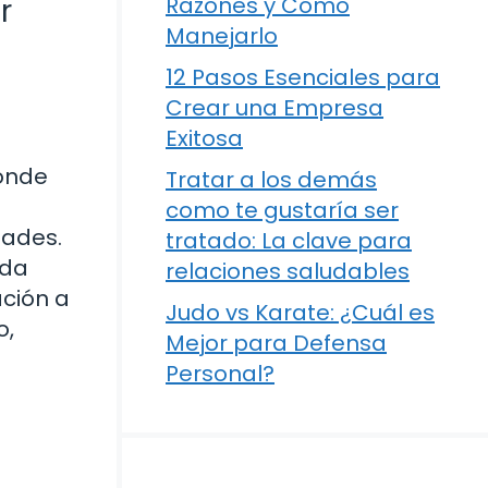
r
Razones y Cómo
Manejarlo
12 Pasos Esenciales para
Crear una Empresa
Exitosa
donde
Tratar a los demás
como te gustaría ser
dades.
tratado: La clave para
nda
relaciones saludables
ción a
Judo vs Karate: ¿Cuál es
o,
Mejor para Defensa
Personal?