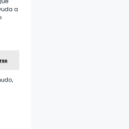
Qué
yuda a
o
rso
nudo,