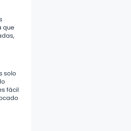
s
a que
adas,
s solo
do
s fácil
 bocado