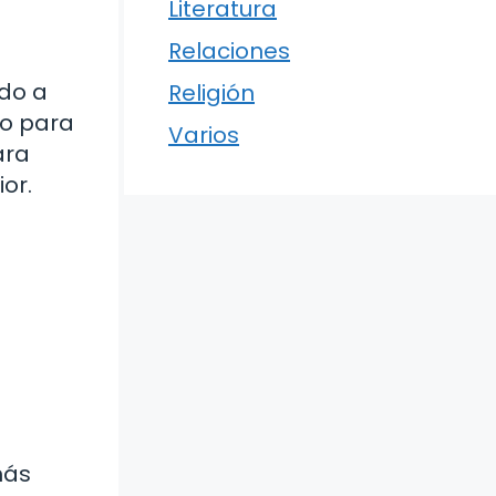
Literatura
Relaciones
ido a
Religión
to para
Varios
ara
or.
más