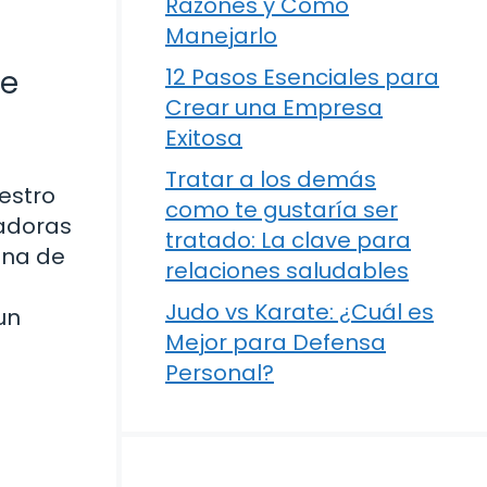
Razones y Cómo
Manejarlo
ue
12 Pasos Esenciales para
Crear una Empresa
Exitosa
Tratar a los demás
uestro
como te gustaría ser
radoras
tratado: La clave para
una de
relaciones saludables
Judo vs Karate: ¿Cuál es
un
Mejor para Defensa
Personal?