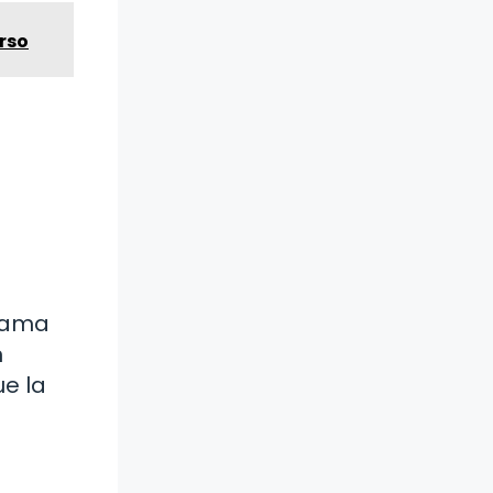
rso
trama
n
ue la