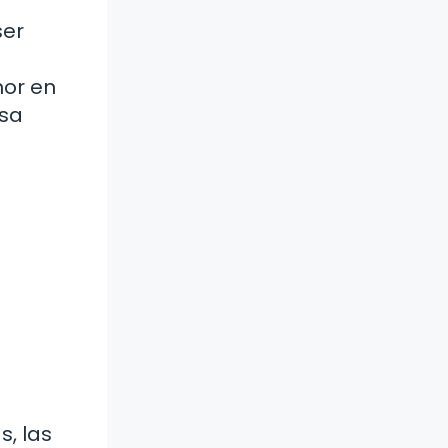
ser
mor en
esa
s, las