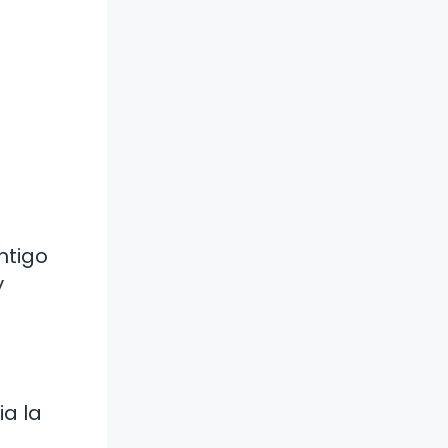
ntigo
y
a la