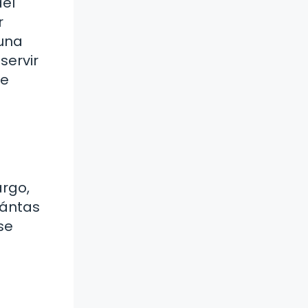
del
r
 una
servir
de
argo,
uántas
se