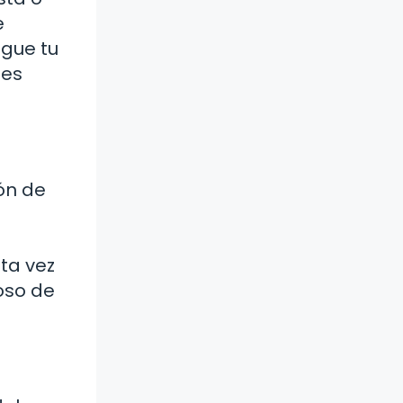
e
ague tu
 es
ón de
ta vez
oso de