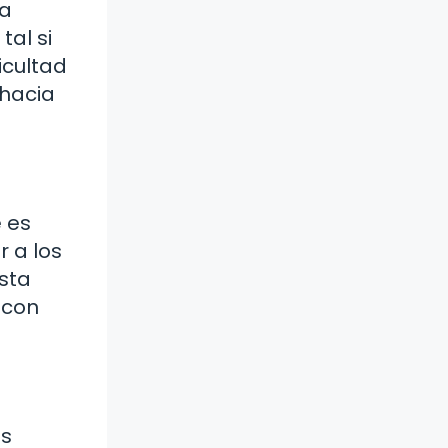
la
al si
icultad
 hacia
 es
r a los
sta
 con
os