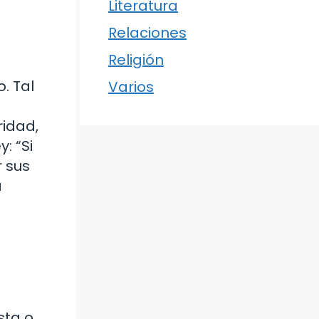
Literatura
Relaciones
Religión
. Tal
Varios
idad,
: “Si
r sus
a
sta o