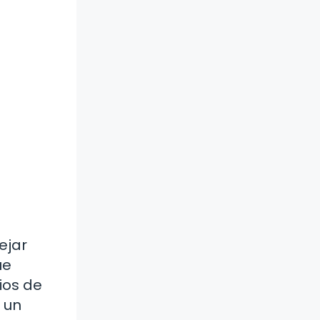
ejar
ue
ios de
 un