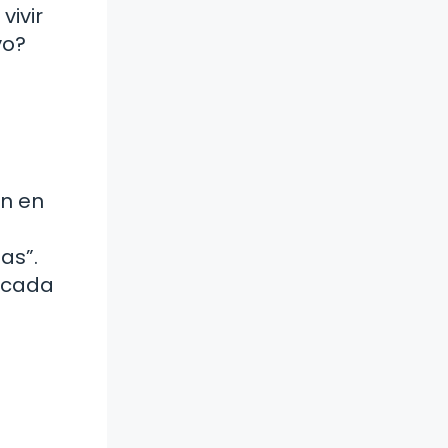
vivir
yo?
an en
as”.
n cada