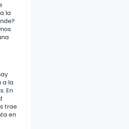
e
a la
rande?
emos
una
hay
 a la
s. En
d
s trae
nta en