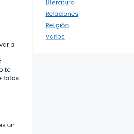
Literatura
Relaciones
Religión
Varios
ver a
s
o te
e fotos
es un