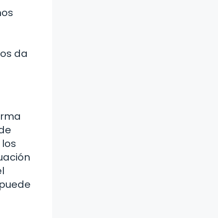
nos
nos da
forma
 de
 los
uación
l
 puede