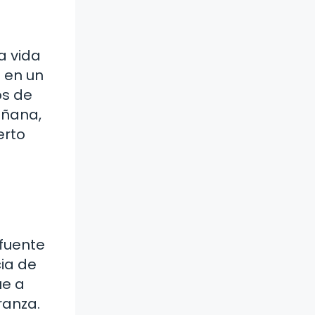
a vida
a en un
os de
añana,
erto
 fuente
ia de
ue a
ranza.