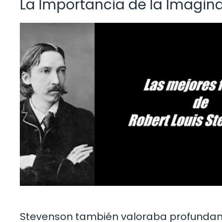
La Importancia de la Imagin
Stevenson también valoraba profundam