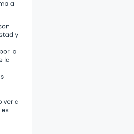
ima a
son
stad y
por la
e la
es
lver a
 es