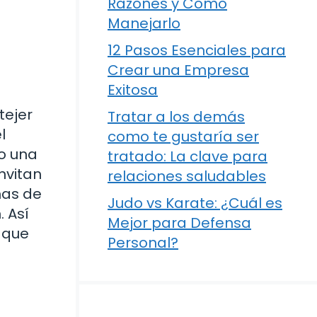
Razones y Cómo
Manejarlo
12 Pasos Esenciales para
Crear una Empresa
Exitosa
tejer
Tratar a los demás
l
como te gustaría ser
do una
tratado: La clave para
nvitan
relaciones saludables
nas de
Judo vs Karate: ¿Cuál es
 Así
Mejor para Defensa
 que
Personal?